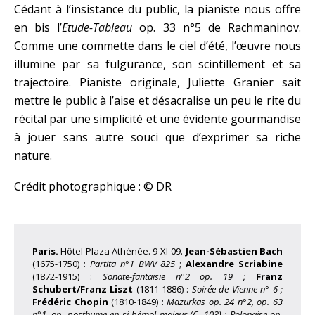
Cédant à l’insistance du public, la pianiste nous offre
en bis l’
Etude-Tableau
op. 33 n°5 de Rachmaninov.
Comme une commette dans le ciel d’été, l’œuvre nous
illumine par sa fulgurance, son scintillement et sa
trajectoire. Pianiste originale, Juliette Granier sait
mettre le public à l’aise et désacralise un peu le rite du
récital par une simplicité et une évidente gourmandise
à jouer sans autre souci que d’exprimer sa riche
nature.
Crédit photographique : © DR
Paris.
Hôtel Plaza Athénée. 9-XI-09.
Jean-Sébastien Bach
(1675-1750) :
Partita n°1 BWV 825
;
Alexandre Scriabine
(1872-1915) :
Sonate-fantaisie n°2 op. 19 ;
Franz
Schubert/Franz Liszt
(1811-1886) :
Soirée de Vienne n° 6 ;
Frédéric Chopin
(1810-1849) :
Mazurkas op. 24 n°2, op. 63
n°1, op. posthume en si bémol majeur (C. 103) ; Polonaise op.