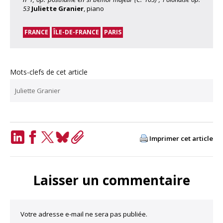
53
Juliette Granier
, piano
FRANCE
ÎLE-DE-FRANCE
PARIS
Mots-clefs de cet article
Juliette Granier
Imprimer cet article
LinkedIn
Facebook
Twitter
Bluesky
Copy
Link
Laisser un commentaire
Votre adresse e-mail ne sera pas publiée.