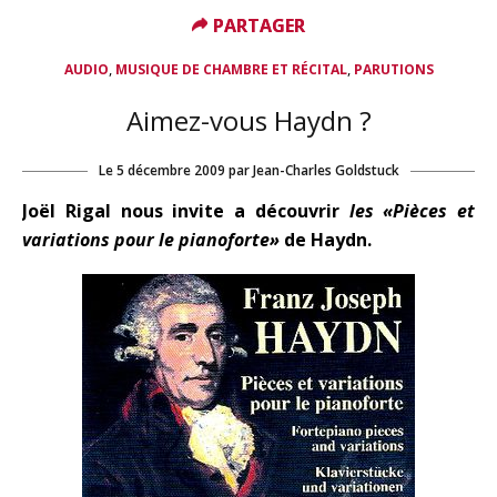
PARTAGER
PARTAGER
,
,
AUDIO
MUSIQUE DE CHAMBRE ET RÉCITAL
PARUTIONS
Aimez-vous Haydn ?
Le
5 décembre 2009
par
Jean-Charles Goldstuck
Joël Rigal nous invite a découvrir
les «Pièces et
variations pour le pianoforte»
de Haydn.