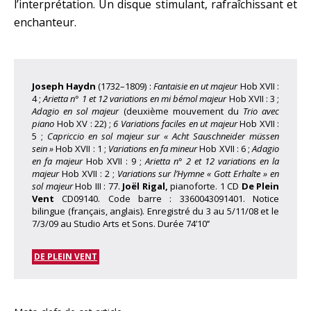
l’interprétation. Un disque stimulant, rafraîchissant et
enchanteur.
Joseph Haydn
(1732–1809) :
Fantaisie en ut majeur
Hob XVII :
4 ;
Arietta n° 1 et 12 variations en mi bémol majeur
Hob XVII : 3 ;
Adagio en sol majeur
(deuxième mouvement du
Trio avec
piano
Hob XV : 22) ;
6 Variations faciles en ut majeur
Hob XVII :
5 ;
Capriccio en sol majeur sur « Acht Sauschneider müssen
sein »
Hob XVII : 1 ;
Variations en fa mineur
Hob XVII : 6 ;
Adagio
en fa majeur
Hob XVII : 9 ;
Arietta n° 2 et 12 variations en la
majeur
Hob XVII : 2 ;
Variations sur l’Hymne « Gott Erhalte » en
sol majeur
Hob III : 77.
Joël Rigal,
pianoforte. 1 CD
De Plein
Vent
CD09140. Code barre : 3360043091401. Notice
bilingue (français, anglais). Enregistré du 3 au 5/11/08 et le
7/3/09 au Studio Arts et Sons. Durée 74’10’’
DE PLEIN VENT