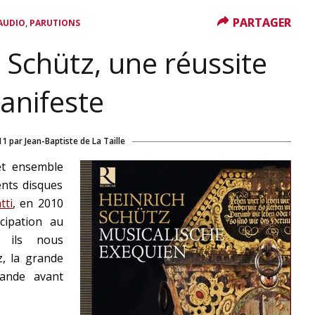
PARTAGER
PARTAGER
,
AUDIO
PARUTIONS
 Schütz, une réussite
anifeste
11
par
Jean-Baptiste de La Taille
et ensemble
nts disques
tti
, en 2010
cipation au
, ils nous
, la grande
mande avant