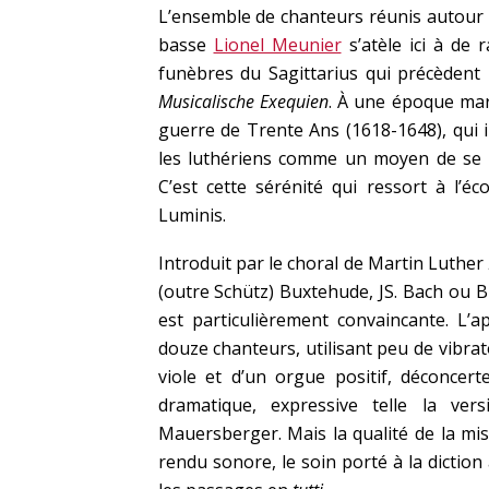
L’ensemble de chanteurs réunis autour
basse
Lionel Meunier
s’atèle ici à de 
funèbres du Sagittarius qui précèdent 
Musicalische Exequien
. À une époque mar
guerre de Trente Ans (1618-1648), qui 
les luthériens comme un moyen de se li
C’est cette sérénité qui ressort à l’
Luminis.
Introduit par le choral de Martin Luther
(outre Schütz) Buxtehude, JS. Bach ou 
est particulièrement convaincante. L’a
douze chanteurs, utilisant peu de vibr
viole et d’un orgue positif, déconcert
dramatique, expressive telle la ve
Mauersberger. Mais la qualité de la mise
rendu sonore, le soin porté à la dictio