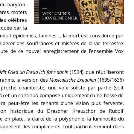
 du baryton-
rares motets
les célèbres
quée par la
induit épidémies, famines…, la mort est considérée par
bérer des souffrances et misères de la vie terrestre.
écoute de ce nouvel enregistrement de l’ensemble Vox
Mit Fried un Freud ich fahr dahin
(1524), que réutiliseront
Brahms, la version des
Musicalische Exequien
(1635/1636)
pproche chambriste, une voix soliste par partie (soit
ato) et un continuo composé uniquement d’une basse de
era peut-être les tenants d’une vision plus fervente,
rsion historique du Dresdner Kreuzchor de Rudolf
 en place, la clarté de la polyphonie, la luminosité du
n appellent des compliments, tout particulièrement dans