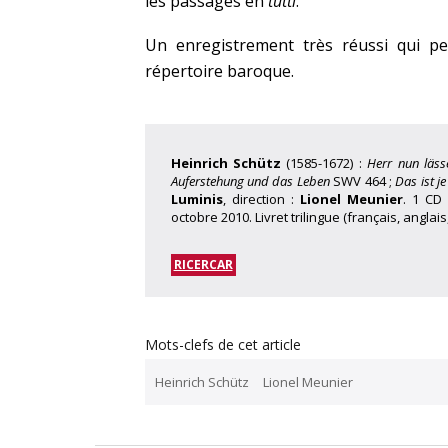
les passages en
tutti
.
Un enregistrement très réussi qui p
répertoire baroque.
Heinrich Schütz
(1585-1672) :
Herr nun läss
Auferstehung und das Leben
SWV 464 ;
Das ist j
Luminis
, direction :
Lionel Meunier
. 1 C
octobre 2010. Livret trilingue (français, anglai
RICERCAR
Mots-clefs de cet article
Heinrich Schütz
Lionel Meunier