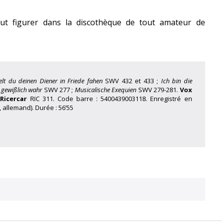
eut figurer dans la discothèque de tout amateur de
elt du deinen Diener in Friede fahen
SWV 432 et 433 ;
Ich bin die
e gewißlich wahr
SWV 277 ;
Musicalische Exequien
SWV 279-281.
Vox
D
Ricercar
RIC 311. Code barre : 5400439003118. Enregistré en
s, allemand). Durée : 56’55