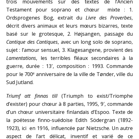
trois mouvements sur des textes de l’Ancien
Testament pour soprano et chœur mixte : 1.
Ordsprogenes Bog, extrait du
Livre des Proverbes
,
décrit divers animaux et leurs mœurs bizarres, texte
basé sur le grotesque, 2. Højsangen, passage du
Cantique des Cantiques
, avec un long solo de soprano,
sujet : l’amour sensuel, 3. Klagesangene, provient des
Lamentations
, les terribles fléaux secondaires à la
guerre, durée : 13′, composition : 1993. Commande
pour le 700
anniversaire de la ville de Tønder, ville du
e
Sud Jutland.
Triumf att finnas till
(Triumph to exist/Triomphe
d’exister) pour chœur à 8 parties, 1995, 9′, commande
d’un chœur universitaire finlandais d’Espoo. Texte de
la poétesse finno-suédoise Edith Södergran (1892-
1923), ici en 1916, influencée par Nietzsche. Un autre
aspect de l’art délicat, inventif et varié de ce