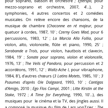
pour soprano, basson et orchestre
; Efterspil,
pour
mezzo-soprano et orchestre, 2007, 4’…), 2
symphonies, 4 autres concertos et 2 comédies
musicales. On relève encore des chansons, de la
musique de chambre (
Chaconne en ré majeur
, pour
quatuor à cordes, 1987, 10′ ;
Czerny Goes Mad
, pour 6
percussions, 1983, 12′ ;
La Marcia Alla Follia
, pour
violon, alto, violoncelle, flûte et piano, 1990, 25′ ;
Sarabande a Trois
, pour violon, hautbois et clavecin,
1984, 19′ ;
Sonate pour soprano, violon et violoncelle
,
1976, 13′ ;
The Veils of Pandora
, pour percussion et 2
accordéons, 1991, 12′ ;
Waltz-Ache I
, pour vibraphone,
1984, 8′), d’autres chœurs (
3 Latins Motets
, 1985, 10′ ;
3
Psaumes d’après Ole Dalgaard
, 1993, 10′ ;
Cantigas
d’Amigo
, 2010 ;
Ego Flos Campi
, 2001 ;
Litte Kirstin at the
Stake
, 1972 ;
A Time for Everything
, 1990, 10’…), des
musiques pour le cinéma et la TV, des jingles aussi. Il
a composé la musique du film de Lars vonTrier :
The