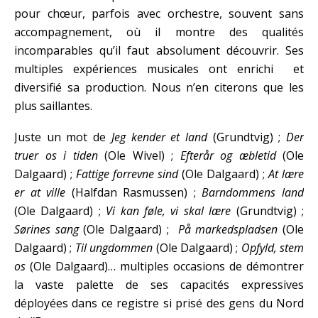
pour chœur, parfois avec orchestre, souvent sans
accompagnement, où il montre des qualités
incomparables qu’il faut absolument découvrir. Ses
multiples expériences musicales ont enrichi et
diversifié sa production. Nous n’en citerons que les
plus saillantes.
Juste un mot de
Jeg kender et land
(Grundtvig) ;
Der
truer os i tiden
(Ole Wivel) ;
Efterår og æbletid
(Ole
Dalgaard) ;
Fattige forrevne sind
(Ole Dalgaard) ;
At lære
er at ville
(Halfdan Rasmussen) ;
Barndommens land
(Ole Dalgaard) ;
Vi kan føle, vi skal lære
(Grundtvig) ;
Sørines sang
(Ole Dalgaard) ;
På markedspladsen
(Ole
Dalgaard) ;
Til ungdommen
(Ole Dalgaard) ;
Opfyld, stem
os
(Ole Dalgaard)… multiples occasions de démontrer
la vaste palette de ses capacités expressives
déployées dans ce registre si prisé des gens du Nord