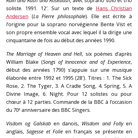
Rain and Rush and Rosebush
, avec soprano solo et trio
soliste. 1991. 12′. Sur un texte de
Hans Christian
Andersen
(
La Pierre philosophale
). Elle est écrite à
l’origine pour la soprano norvégienne Bente Vist et
son propre ensemble vocal avec lequel il la dirige une
cinquantaine de fois au début des années 1990.
The Marriage of Heaven and Hell
, six poèmes d’après
William Blake (
Songs of Innocence and of Experience
,
début des années 1790) s’appuie sur une musique
élaborée entre 1992 et 1995 (28′). Titres : 1. The Sick
Rose, 2. The Tyger, 3. A Cradle Song, 4. Spring, 5. A
Divine Image, 6. Night. Pour 12 solistes ou pour
chœur à 12 parties. Commande de la BBC à l’occasion
du 70
anniversaire des BBC Singers.
e
Visdom og Galskab
en danois,
Wisdom and Folly
en
anglais,
Sagesse et Folie
en français se présente en