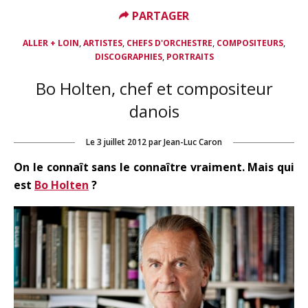
PARTAGER
,
,
,
,
ALLER + LOIN
ARTISTES
CHEFS D'ORCHESTRE
COMPOSITEURS
,
DISCOGRAPHIES
PORTRAITS
Bo Holten, chef et compositeur
danois
Le
3 juillet 2012
par
Jean-Luc Caron
On le connaît sans le connaître vraiment. Mais qui
est
Bo Holten
?