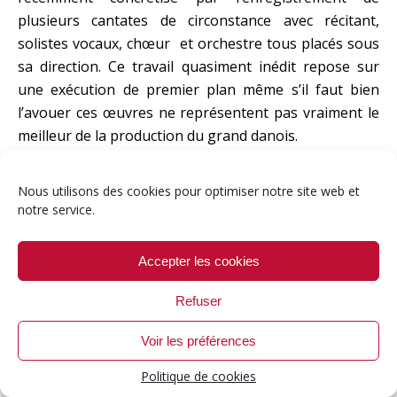
plusieurs cantates de circonstance avec récitant,
solistes vocaux, chœur et orchestre tous placés sous
sa direction. Ce travail quasiment inédit repose sur
une exécution de premier plan même s’il faut bien
l’avouer ces œuvres ne représentent pas vraiment le
meilleur de la production du grand danois.
[Dacapo 8.226079. Enregistrement salle de concert
Nous utilisons des cookies pour optimiser notre site web et
d’Aarhus les 15-20 juin 2009. Durée : 65’52. Avec Jens
notre service.
Albunus (récitant), Ditte Højgaard Andersen
(Soprano), Mathias Hedegaard (ténor), Palle Knudsen
Accepter les cookies
(baryton), Chœur de la cathédrale d’Aarhus, Chœur de
l’Opéra national danois, Vox Aros, Orchestre
Refuser
symphonique d’Aarhus, dir. Bo Holten]
Voir les préférences
Musica Ficta guidé par Bo Holten a bénéficié d’une
grande réussite artistique et commerciale avec
Politique de cookies