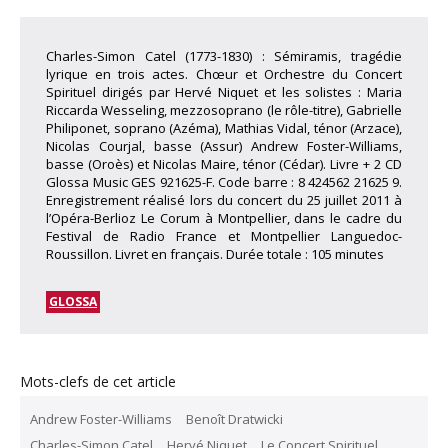
Charles-Simon Catel (1773-1830) : Sémiramis, tragédie
lyrique en trois actes. Chœur et Orchestre du Concert
Spirituel dirigés par Hervé Niquet et les solistes : Maria
Riccarda Wesseling, mezzosoprano (le rôle-titre), Gabrielle
Philiponet, soprano (Azéma), Mathias Vidal, ténor (Arzace),
Nicolas Courjal, basse (Assur) Andrew Foster-Williams,
basse (Oroès) et Nicolas Maire, ténor (Cédar). Livre + 2 CD
Glossa Music GES 921625-F. Code barre : 8 424562 21625 9.
Enregistrement réalisé lors du concert du 25 juillet 2011 à
l’Opéra-Berlioz Le Corum à Montpellier, dans le cadre du
Festival de Radio France et Montpellier Languedoc-
Roussillon. Livret en français. Durée totale : 105 minutes
GLOSSA
Mots-clefs de cet article
Andrew Foster-Williams
Benoît Dratwicki
Charles-Simon Catel
Hervé Niquet
Le Concert Spirituel