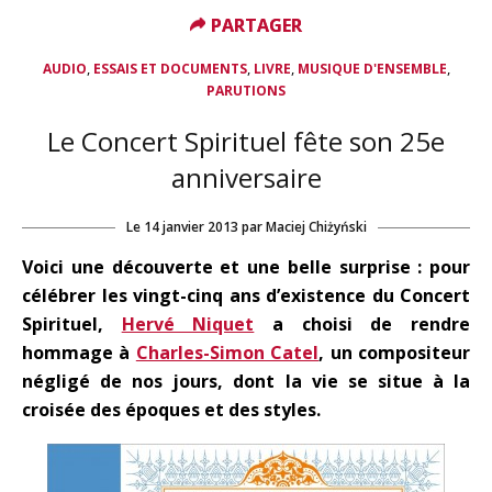
PARTAGER
PARTAGER
,
,
,
,
AUDIO
ESSAIS ET DOCUMENTS
LIVRE
MUSIQUE D'ENSEMBLE
PARUTIONS
Le Concert Spirituel fête son 25e
anniversaire
Le
14 janvier 2013
par
Maciej Chiżyński
Voici une découverte et une belle surprise : pour
célébrer les vingt-cinq ans d’existence du Concert
Spirituel,
Hervé Niquet
a choisi de rendre
hommage à
Charles-Simon Catel
, un compositeur
négligé de nos jours, dont la vie se situe à la
croisée des époques et des styles.