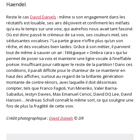
Haendel.
Reste le cas
David Daniels
: même si son engagement dans les
récitatifs est louable, ses airs déçoivent et confirment les méfaits
qu’a eu le temps sur une voix, qui autrefois nous avait tant fasciné.
Où est donc passé le crémeux de sa voix, ses couleurs miel, ses
séduisantes vocalises ? La partie grave n’offre plus qu’un son
rêche, et des vocalises bien laides. Grâce à son métier, il parvient
tout de même à sauver un air : l’élégiaque « Ombra cara » qui lui
permet de poser sa voix et maintenir une ligne vocale à l’ineffable
poésie. Insuffisant pour rattraper le reste de la partition ! Dans ces
conditions, il paraît difficile pour le chanteur de se maintenir en
haut des affiches, surtout au regard de la brillante génération
montante de contre-ténors, avec laquelle il doit désormais
compter, tels que Franco Fagioli, Yuri Minenko, Valer Barna-
Sabadus, Iestyn Davies, Max Emanuel Cencic, David DQ Lee, David
Hansen… Andreas Scholl connaît le même sort, ce qui souligne une
fois de plus la fragilité de cette voix.
Crédit photographique :
David Daniels
© DR