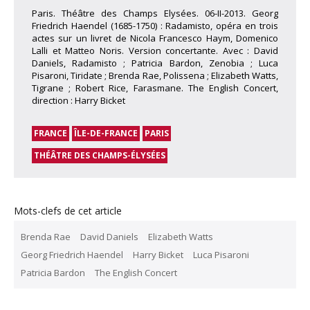
Paris. Théâtre des Champs Elysées. 06-II-2013. Georg
Friedrich Haendel (1685-1750) : Radamisto, opéra en trois
actes sur un livret de Nicola Francesco Haym, Domenico
Lalli et Matteo Noris. Version concertante. Avec : David
Daniels, Radamisto ; Patricia Bardon, Zenobia ; Luca
Pisaroni, Tiridate ; Brenda Rae, Polissena ; Elizabeth Watts,
Tigrane ; Robert Rice, Farasmane. The English Concert,
direction : Harry Bicket
FRANCE
ÎLE-DE-FRANCE
PARIS
THÉÂTRE DES CHAMPS-ÉLYSÉES
Mots-clefs de cet article
Brenda Rae
David Daniels
Elizabeth Watts
Georg Friedrich Haendel
Harry Bicket
Luca Pisaroni
Patricia Bardon
The English Concert