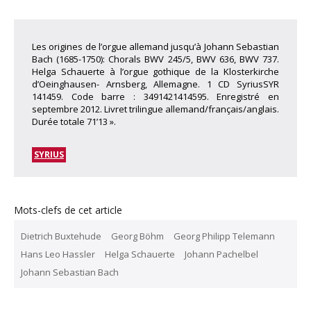
Les origines de l’orgue allemand jusqu’à Johann Sebastian
Bach (1685-1750): Chorals BWV 245/5, BWV 636, BWV 737.
Helga Schauerte à l’orgue gothique de la Klosterkirche
d’Oeinghausen- Arnsberg, Allemagne. 1 CD SyriusSYR
141459. Code barre : 3491421414595. Enregistré en
septembre 2012. Livret trilingue allemand/français/anglais.
Durée totale 71’13 ».
SYRIUS
Mots-clefs de cet article
Dietrich Buxtehude
Georg Böhm
Georg Philipp Telemann
Hans Leo Hassler
Helga Schauerte
Johann Pachelbel
Johann Sebastian Bach