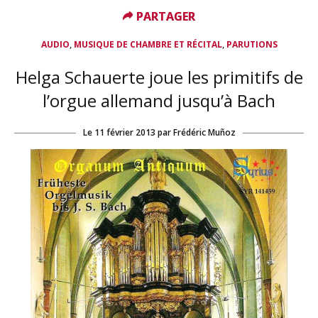
PARTAGER
PARTAGER
,
,
AUDIO
MUSIQUE DE CHAMBRE ET RÉCITAL
PARUTIONS
Helga Schauerte joue les primitifs de
l’orgue allemand jusqu’à Bach
Le
11 février 2013
par
Frédéric Muñoz