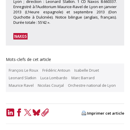
Lyon ; direction : Leonard Slatkin. 1 CD Naxos 8.660337.
Enregistré à l’Auditorium Maurice-Ravel de Lyon en janvier
2013 (L’Heure espagnole) et septembre 2013 (Don
Quichotte à Dulcinée). Notice bilingue (anglais, français).
Durée totale : 55’42 ».
NAXOS
Mots-clefs de cet article
François Le Roux
Frédéric Antoun
Isabelle Druet
Leonard Slatkin
Luca Lombardo
Marc Barrard
Maurice Ravel
Nicolas Courjal
Orchestre national de Lyon
Imprimer cet article
LinkedIn
Facebook
Twitter
Bluesky
Copy
Link