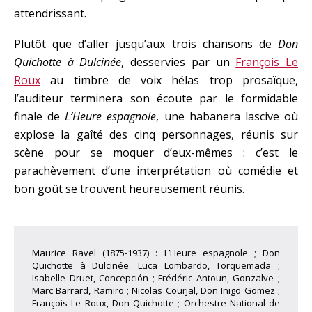
attendrissant.
Plutôt que d’aller jusqu’aux trois chansons de
Don
Quichotte à Dulcinée
, desservies par un
François Le
Roux
au timbre de voix hélas trop prosaïque,
l’auditeur terminera son écoute par le formidable
finale de
L’Heure espagnole
, une habanera lascive où
explose la gaîté des cinq personnages, réunis sur
scène pour se moquer d’eux-mêmes : c’est le
parachèvement d’une interprétation où comédie et
bon goût se trouvent heureusement réunis.
Maurice Ravel (1875-1937) : L’Heure espagnole ; Don
Quichotte à Dulcinée. Luca Lombardo, Torquemada ;
Isabelle Druet, Concepción ; Frédéric Antoun, Gonzalve ;
Marc Barrard, Ramiro ; Nicolas Courjal, Don Iñigo Gomez ;
François Le Roux, Don Quichotte ; Orchestre National de