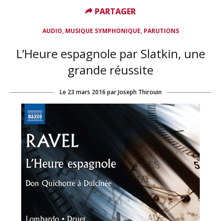
PARTAGER
PARTAGER
,
,
AUDIO
MUSIQUE SYMPHONIQUE
PARUTIONS
L’Heure espagnole par Slatkin, une
grande réussite
Le
23 mars 2016
par
Joseph Thirouin