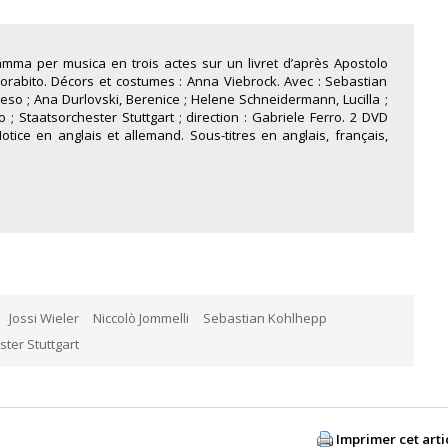
dramma per musica en trois actes sur un livret d’après Apostolo
Morabito. Décors et costumes : Anna Viebrock. Avec : Sebastian
eso ; Ana Durlovski, Berenice ; Helene Schneidermann, Lucilla ;
to ; Staatsorchester Stuttgart ; direction : Gabriele Ferro. 2 DVD
otice en anglais et allemand. Sous-titres en anglais, français,
Jossi Wieler
Niccolò Jommelli
Sebastian Kohlhepp
ter Stuttgart
Imprimer cet arti