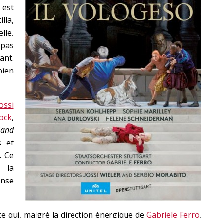
 est
lla,
lle,
 pas
ant.
bien
ossi
ock
,
and
s et
. Ce
 la
ense
ce qui, malgré la direction énergique de
Gabriele Ferro
,