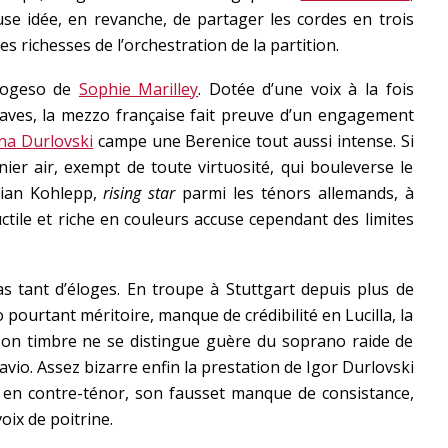
use idée, en revanche, de partager les cordes en trois
es richesses de l’orchestration de la partition.
ologeso de
Sophie Marilley
. Dotée d’une voix à la fois
ctaves, la mezzo française fait preuve d’un engagement
na Durlovski
campe une Berenice tout aussi intense. Si
rnier air, exempt de toute virtuosité, qui bouleverse le
tian Kohlepp,
rising star
parmi les ténors allemands, à
uctile et riche en couleurs accuse cependant des limites
as tant d’éloges. En troupe à Stuttgart depuis plus de
ourtant méritoire, manque de crédibilité en Lucilla, la
 son timbre ne se distingue guère du soprano raide de
lavio. Assez bizarre enfin la prestation de Igor Durlovski
 en contre-ténor, son fausset manque de consistance,
ix de poitrine.