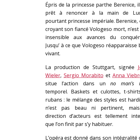
Épris de la princesse parthe Berenice, il
prêt à renoncer à la main de Luci
pourtant princesse impériale. Berenice, e
croyant son fiancé Vologeso mort, n’est
insensible aux avances du conquér
Jusqu’ à ce que Vologeso réapparaisse 
vivant.
La production de Stuttgart, signée
J
Wieler
,
Sergio Morabito
et
Anna Viebr
situe l’action dans un
no man’s l
temporel. Baskets et culottes, t-shirt
rubans : le mélange des styles est hardi
n’est pas beau ni pertinent, mais
direction d’acteurs est tellement int
que l’on finit par s’y habituer.
L’opéra est donné dans son intégralité 