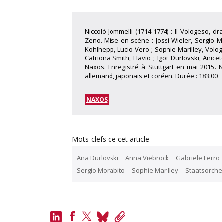
Niccolò Jommelli (1714-1774) : Il Vologeso, 
Zeno. Mise en scène : Jossi Wieler, Sergio 
Kohlhepp, Lucio Vero ; Sophie Marilley, Volog
Catriona Smith, Flavio ; Igor Durlovski, Anice
Naxos. Enregistré à Stuttgart en mai 2015. N
allemand, japonais et coréen. Durée : 183:00
NAXOS
Mots-clefs de cet article
Ana Durlovski
Anna Viebrock
Gabriele Ferro
Sergio Morabito
Sophie Marilley
Staatsorches
LinkedIn
Bluesky
Copy