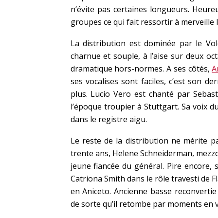
n’évite pas certaines longueurs. Heure
groupes ce qui fait ressortir à merveille l
La distribution est dominée par le V
charnue et souple, à l’aise sur deux o
dramatique hors-normes. A ses côtés,
A
ses vocalises sont faciles, c’est son de
plus. Lucio Vero est chanté par Sebas
l’époque troupier à Stuttgart. Sa voix d
dans le registre aigu.
Le reste de la distribution ne mérite p
trente ans, Helene Schneiderman, mezzo p
jeune fiancée du général. Pire encore,
Catriona Smith dans le rôle travesti de F
en Aniceto. Ancienne basse reconvertie
de sorte qu’il retombe par moments en vo