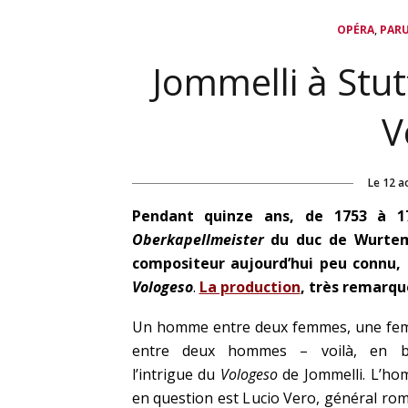
,
OPÉRA
PAR
Jommelli à Stut
V
Le
12 a
Pendant quinze ans, de 1753 à 17
Oberkapellmeister
du duc de Wurte
compositeur aujourd’hui peu connu,
Vologeso
.
La production
, très remarqu
Un homme entre deux femmes, une f
entre deux hommes – voilà, en br
l’intrigue du
Vologeso
de Jommelli. L’h
en question est Lucio Vero, général rom