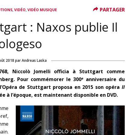
PARTAGER
PARTAGER
,
,
UTIONS
VIDÉO
VIDÉO MUSIQUE
tgart : Naxos publie Il
ologeso
oût 2018
par
Andreas Laska
68, Niccolò Jomelli officia à Stuttgart comme
mberg. Pour commémorer le 300
anniversaire du
e
 l’Opéra de Stuttgart proposa en 2015 son opéra
Il
ée à l’époque, est maintenant disponible en DVD.
emme
ef,
omme
ain.