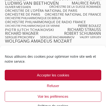
LUDWIG VAN BEETHOVEN
MAURICE RAVEL
OLIVIER MESSIAEN
ORCHESTRE DE LA SUISSE ROMANDE
ORCHESTRE DE L’OPÉRA NATIONAL DE PARIS
ORCHESTRE DE PARIS
ORCHESTRE NATIONAL DE FRANCE
ORCHESTRE PHILHARMONIQUE DE BERLIN
ORCHESTRE PHILHARMONIQUE DE RADIO FRANCE
PIERRE BOULEZ
ORCHESTRE PHILHARMONIQUE DE VIENNE
RICHARD STRAUSS
PIOTR ILITCH TCHAÏKOVSKI
RICHARD WAGNER
ROBERT SCHUMANN
SERGUEÏ PROKOFIEV
SERGUEÏ RACHMANINOV
VALERY GERGIEV
WOLFGANG AMADEUS MOZART
Nous utilisons des cookies pour optimiser notre site web et
notre service.
Contact
Qui sommes-nous ?
Équipe
Newsletter
Annonces
Crédits & Mentions
Politique de cookies (UE)
Accepter les cookies
Refuser
Voir les préférences
© 1999-2026 ResMusica.net Tous droits réservés.
Politique de cookies