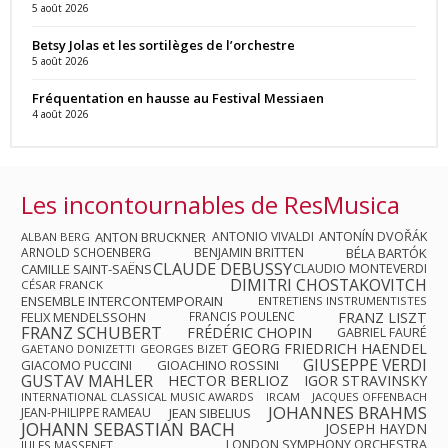
5 août 2026
Betsy Jolas et les sortilèges de l’orchestre
5 août 2026
Fréquentation en hausse au Festival Messiaen
4 août 2026
Les incontournables de ResMusica
ANTON BRUCKNER
ANTONIO VIVALDI
ANTONÍN DVOŘÁK
ALBAN BERG
ARNOLD SCHOENBERG
BENJAMIN BRITTEN
BÉLA BARTÓK
CLAUDE DEBUSSY
CAMILLE SAINT-SAËNS
CLAUDIO MONTEVERDI
DIMITRI CHOSTAKOVITCH
CÉSAR FRANCK
ENSEMBLE INTERCONTEMPORAIN
ENTRETIENS INSTRUMENTISTES
FRANZ LISZT
FELIX MENDELSSOHN
FRANCIS POULENC
FRANZ SCHUBERT
FRÉDÉRIC CHOPIN
GABRIEL FAURÉ
GEORG FRIEDRICH HAENDEL
GAETANO DONIZETTI
GEORGES BIZET
GIUSEPPE VERDI
GIACOMO PUCCINI
GIOACHINO ROSSINI
GUSTAV MAHLER
HECTOR BERLIOZ
IGOR STRAVINSKY
INTERNATIONAL CLASSICAL MUSIC AWARDS
IRCAM
JACQUES OFFENBACH
JOHANNES BRAHMS
JEAN-PHILIPPE RAMEAU
JEAN SIBELIUS
JOHANN SEBASTIAN BACH
JOSEPH HAYDN
LONDON SYMPHONY ORCHESTRA
JULES MASSENET