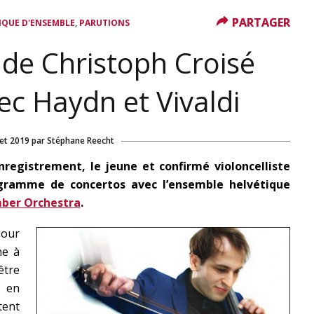
PARTAGER
PARTAGER
,
IQUE D'ENSEMBLE
PARUTIONS
e de Christoph Croisé
c Haydn et Vivaldi
let 2019
par
Stéphane Reecht
registrement, le jeune et confirmé violoncelliste
rogramme de concertos avec l’ensemble helvétique
mber Orchestra
.
our
ne à
être
 en
tent