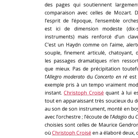
des pages qui soutiennent largemen
comparaison avec celles de Mozart. 
l’esprit de l’époque, l’ensemble orches
est ici de dimension modeste (dix-
instruments) mais renforcé d’un clave
C’est un Haydn comme on l’aime, alert
souple, finement articulé, chatoyant, 
les passages dramatiques n’en ressor
que mieux. Pas de précipitation toutefo
l’
Allegro moderato
du
Concerto en ré
est
exemple pris à un tempo vraiment modér
instant.
Christoph Croisé
quant à lui es
tout en apparaissant très soucieux du dét
au son de son instrument, monté en boya
avec l’orchestre ; l’écoute de l’
Adagio
du
C
choisies sont celles de Maurice Gendr
où
Christoph Croisé
en a élaboré deux, c