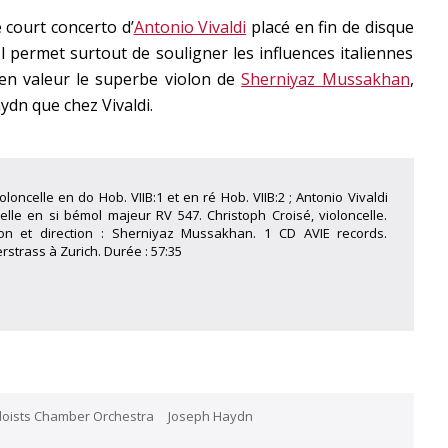
 court concerto d’
Antonio Vivaldi
placé en fin de disque
 permet surtout de souligner les influences italiennes
 en valeur le superbe violon de
Sherniyaz Mussakhan
,
ydn que chez Vivaldi.
loncelle en do Hob. VIIB:1 et en ré Hob. VIIB:2 ; Antonio Vivaldi
celle en si bémol majeur RV 547. Christoph Croisé, violoncelle.
lon et direction : Sherniyaz Mussakhan. 1 CD AVIE records.
rstrass à Zurich. Durée : 57:35
loists Chamber Orchestra
Joseph Haydn