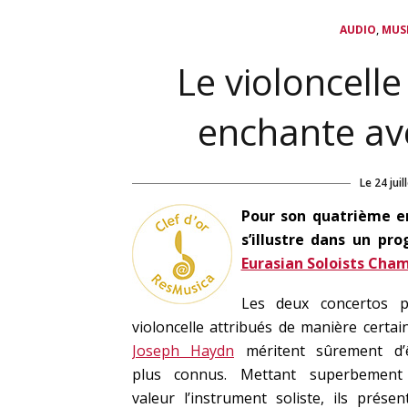
,
AUDIO
MUS
Le violoncell
enchante ave
Le
24 juil
Pour son quatrième en
s’illustre dans un p
Eurasian Soloists Cha
Les deux concertos p
violoncelle attribués de manière certai
Joseph Haydn
méritent sûrement d’
plus connus. Mettant superbement
valeur l’instrument soliste, ils présen