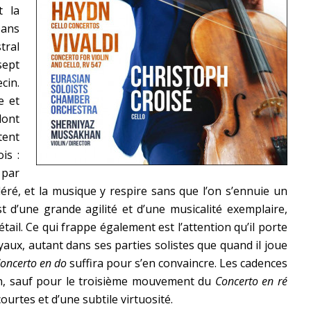
t la
Dans
tral
sept
cin.
e et
dont
tent
is :
 par
é, et la musique y respire sans que l’on s’ennuie un
t d’une grande agilité et d’une musicalité exemplaire,
ail. Ce qui frappe également est l’attention qu’il porte
ux, autant dans ses parties solistes que quand il joue
oncerto en do
suffira pour s’en convaincre. Les cadences
on, sauf pour le troisième mouvement du
Concerto en ré
ourtes et d’une subtile virtuosité.