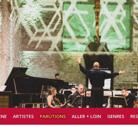
ÈNE
ARTISTES
PARUTIONS
ALLER + LOIN
GENRES
RE