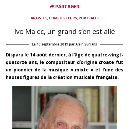
PARTAGER
PARTAGER
,
,
ARTISTES
COMPOSITEURS
PORTRAITS
Ivo Malec, un grand s’en est allé
Le
10 septembre 2019
par
Alain Surrans
Disparu le 14 août dernier, à l’âge de quatre-vingt-
quatorze ans, le compositeur d’origine croate fut
un pionnier de la musique « mixte » et l’une des
hautes figures de la création musicale française.