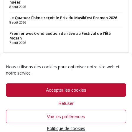
huées
8 août 2026
Le Quatuor Ébène reçoit le Prix du Musikfest Bremen 2026
8 août 2026
Premier week-end aoûtien de rêve au Festival de l’Été
Mosan
7 août 2026
Nous utilisons des cookies pour optimiser notre site web et
notre service.
Contact
Qui sommes-nous ?
Équipe
Newsletter
Annonces
Crédits & Mentions
Politique de cookies (UE)
Accepter les cookies
Refuser
Voir les préférences
© 1999-2026 ResMusica.net Tous droits réservés.
Politique de cookies