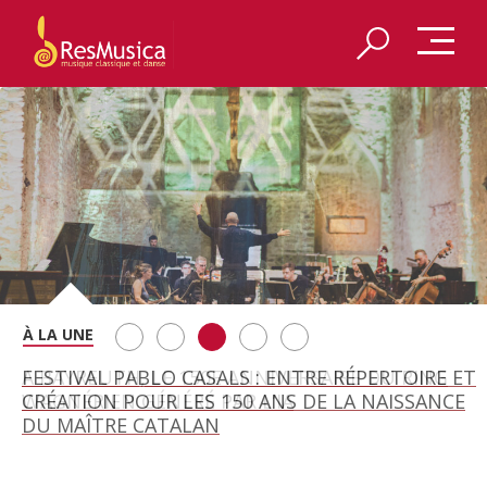
SAINT FRANÇOIS D’ASSISE À SALZBOURG, UNE
FESTIVAL PABLO CASALS : ENTRE RÉPERTOIRE ET
A BAYREUTH, LE 150E ANNIVERSAIRE DU RING
BETSY JOLAS FÊTE SON CENTIÈME
GEORGE BENJAMIN : « MES PARENTS AVAIENT
SOIRÉE IMMENSE PORTÉE PAR ROMEO
CRÉATION POUR LES 150 ANS DE LA NAISSANCE
WAGNÉRIEN GÉNÉRÉ PAR L’IA
ANNIVERSAIRE
CETTE EXIGENCE DE L’OBJET CISELÉ »
CASTELLUCCI ET MAXIME PASCAL
DU MAÎTRE CATALAN