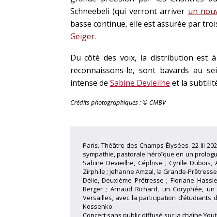
Schneebeli (qui verront arriver
un nouv
basse continue, elle est assurée par tro
Geiger
.
Du côté des voix, la distribution est 
reconnaissons-le, sont bavards au sein
intense de
Sabine Devieilhe
et la subtili
Crédits photographiques : © CMBV
Paris. Théâtre des Champs-Élysées. 22-III-20
sympathie, pastorale héroïque en un prologue 
Sabine Devieilhe, Céphise ; Cyrille Dubois,
Zirphile ; Jehanne Amzal, la Grande-Prêtresse
Délie, Deuxième Prêtresse ; Floriane Hassl
Berger ; Arnaud Richard, un Coryphée, u
Versailles, avec la participation d’étudiants
Kossenko
Concert sans public diffusé sur la chaîne Yo