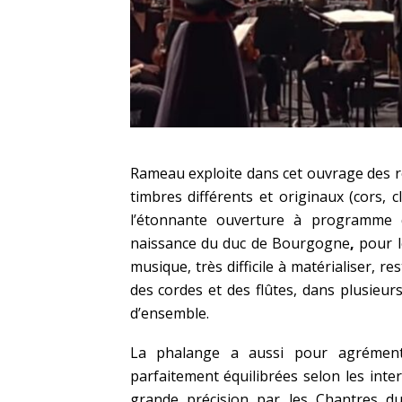
Rameau exploite dans cet ouvrage des re
timbres différents et originaux (cors, 
l’étonnante ouverture à programme q
naissance du duc de Bourgogne
,
pour l
musique, très difficile à matérialiser, re
des cordes et des flûtes, dans plusieu
d’ensemble.
La phalange a aussi pour agrément 
parfaitement équilibrées selon les inte
grande précision par les Chantres du