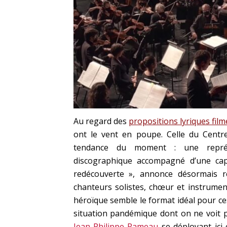
Au regard des
propositions lyriques film
ont le vent en poupe. Celle du Centre
tendance du moment : une représe
discographique accompagné d’une ca
redécouverte », annonce désormais 
chanteurs solistes, chœur et instrument
héroïque semble le format idéal pour ce
situation pandémique dont on ne voit p
Jean-Philippe Rameau
se déployant ici