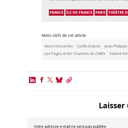
FRANCE
ÎLE-DE-FRANCE
PARIS
THÉÂTRE D
Mots-clefs de cet article
Alexis Kossenko
Cyrille Dubois
Jean-Philipp
Les Pages et les Chantres du CMBV
Sabine Dev
LinkedIn
Bluesky
Copy
Link
Facebook
Twitter
Laisser
Votre adresse e-mail ne sera pas publiée.