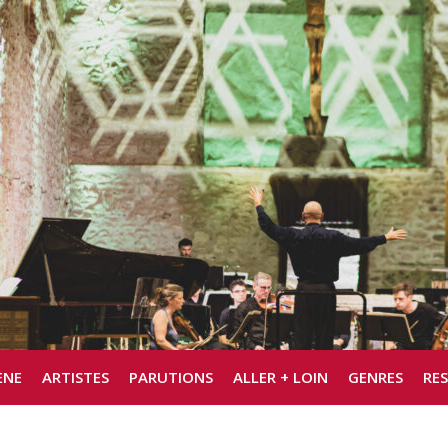
ÈNE
ARTISTES
PARUTIONS
ALLER + LOIN
GENRES
RE