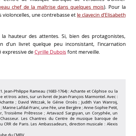
eau chef de la maîtrise dans quelques mois
). Pour la
is violoncelles, une contrebasse et
le clavecin d’Elisabeth
à la hauteur des attentes. Si, bien des protagonistes,
 d’un livret quelque peu inconsistant, l’incarnation
té expressive de
Cyrille Dubois
font merveille.
21. Jean-Philippe Rameau (1683-1764) : Achante et Céphise ou la
et trois actes, sur un livret de Jean-François Marmontel. Avec :
 Achante ; David Witczak, le Génie Oroès ; Judith Van Wanroij,
 ; Marine Lafdal-Franc, une Fée, une Bergère ; Anne-Sophie Petit,
er, Troisième Prêtresse ; Artavazd Sargsyan, un Coryphée, un
n Chasseur. Les Chantres du Centre de musique baroque de
 du CRR de Paris. Les Ambassadeurs, direction musicale : Alexis
utube du CMBV