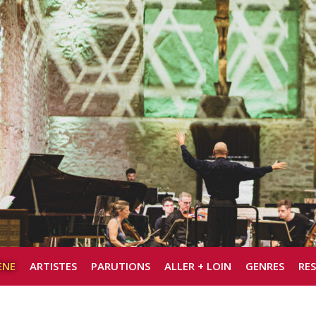
ÈNE
ARTISTES
PARUTIONS
ALLER + LOIN
GENRES
RE