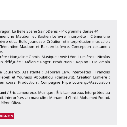
s Aragon. La Belle Scène Saint-Denis – Programme danse #1.
émentine Maubon et Bastien Lefèvre. Interprète : Clémentine
vre et La Belle Jeunesse. Création et interprétation musicale :
Clémentine Maubon et Bastien Lefèvre. Conception costume :
e.
ète : Nangaline Gomis. Musique : Awir Léon. Lumières : Nicolas
ion déléguée : Mélanie Roger. Production : Kaplan I Cie Amala
pe Lourenço. Assistante : Déborah Lary. Interprètes : François
lebek et Youness Aboulakoul (danseurs). Création Lumière :
 en cours. Production : Compagnie Filipe Lourenço/Association
oumi / Éric Lamoureux. Musique : Éric Lamoureux. Interprètes au
ati. Interprètes au masculin : Mohamed Chniti, Mohamed Fouad.
élène Oliva.
VIGNON