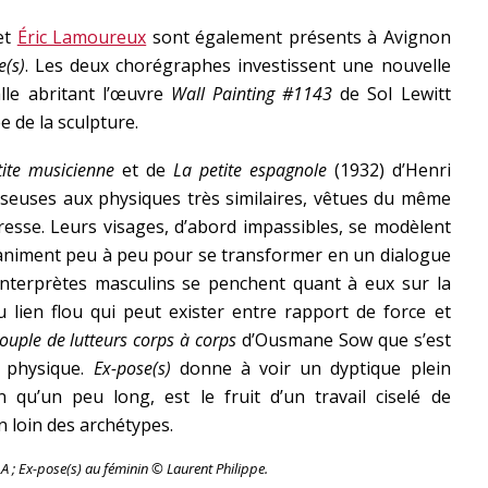
et
Éric Lamoureux
sont également présents à Avignon
e(s)
. Les deux chorégraphes investissent une nouvelle
alle abritant l’œuvre
Wall Painting #1143
de Sol Lewitt
 de la sculpture.
ite musicienne
et de
La petite espagnole
(1932) d’Henri
seuses aux physiques très similaires, vêtues du même
resse. Leurs visages, d’abord impassibles, se modèlent
s’animent peu à peu pour se transformer en un dialogue
interprètes masculins se penchent quant à eux sur la
lien flou qui peut exister entre rapport de force et
ouple de lutteurs corps à corps
d’Ousmane Sow que s’est
é physique.
Ex-pose(s)
donne à voir un dyptique plein
en qu’un peu long, est le fruit d’un travail ciselé de
 loin des archétypes.
A ; Ex-pose(s) au féminin
© Laurent Philippe.