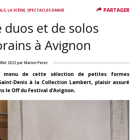
PARTAGER
PARTAGER
,
,
ALS
LA SCÈNE
SPECTACLES DANSE
e duos et de solos
rains à Avignon
illet 2022
par
Marion Perez
u menu de cette sélection de petites formes
aint-Denis à la Collection Lambert, plaisir assuré
 le Off du Festival d’Avignon.