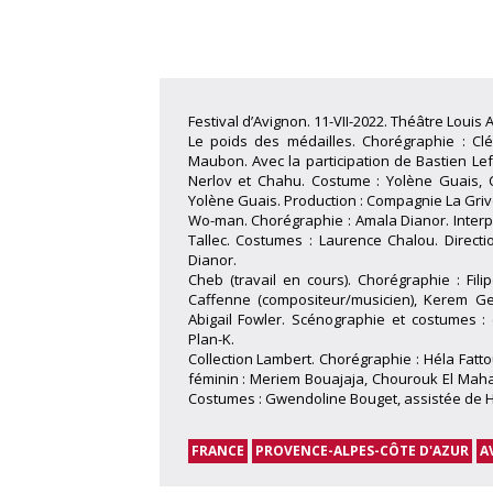
Festival d’Avignon. 11-VII-2022. Théâtre Loui
Le poids des médailles. Chorégraphie : Cl
Maubon. Avec la participation de Bastien Lefè
Nerlov et Chahu. Costume : Yolène Guais, 
Yolène Guais. Production : Compagnie La Griv
Wo-man. Chorégraphie : Amala Dianor. Interpr
Tallec. Costumes : Laurence Chalou. Direct
Dianor.
Cheb (travail en cours). Chorégraphie : Fili
Caffenne (compositeur/musicien), Kerem Ge
Abigail Fowler. Scénographie et costumes :
Plan-K.
Collection Lambert. Chorégraphie : Héla Fatt
féminin : Meriem Bouajaja, Chourouk El Mah
Costumes : Gwendoline Bouget, assistée de H
FRANCE
PROVENCE-ALPES-CÔTE D'AZUR
A