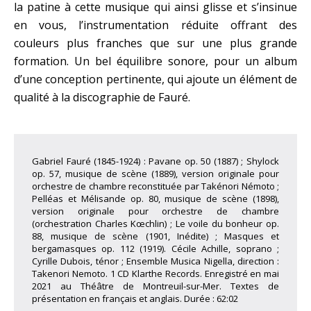
la patine à cette musique qui ainsi glisse et s’insinue
en vous, l’instrumentation réduite offrant des
couleurs plus franches que sur une plus grande
formation. Un bel équilibre sonore, pour un album
d’une conception pertinente, qui ajoute un élément de
qualité à la discographie de Fauré.
Gabriel Fauré (1845-1924) : Pavane op. 50 (1887) ; Shylock
op. 57, musique de scène (1889), version originale pour
orchestre de chambre reconstituée par Takénori Némoto ;
Pelléas et Mélisande op. 80, musique de scène (1898),
version originale pour orchestre de chambre
(orchestration Charles Kœchlin) ; Le voile du bonheur op.
88, musique de scène (1901, Inédite) ; Masques et
bergamasques op. 112 (1919). Cécile Achille, soprano ;
Cyrille Dubois, ténor ; Ensemble Musica Nigella, direction :
Takenori Nemoto. 1 CD Klarthe Records. Enregistré en mai
2021 au Théâtre de Montreuil-sur-Mer. Textes de
présentation en français et anglais. Durée : 62:02