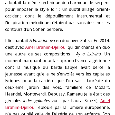
adoptait la même technique de charmeur de serpent
pour imposer le style Idir : un subtil alliage orient-
occident dont le dépouillement instrumental et
l’inspiration mélodique n’étaient pas sans dessiner les
contours d’un Cohen berbère.
Idir chantait
A Vava inouva
en duo avec Zahra. En 2014,
c’est avec
Amel Brahim-Djelloul
qu’Idir chanta en duo
une autre de ses compositions :
Ay a Lxir-inu
. Un
moment marquant pour la soprano franco-algérienne
dont la musique du barde kabyle avait bercé la
jeunesse avant qu’elle ne s’envolât vers les capitales
lyriques pour la carrière que l’on sait : lauréate du
deuxième Jardin des voix, familière de Mozart,
Haendel, Monteverdi, Debussy, Rameau (elle était des
géniales
Indes galantes
vues par Laura Scozzi),
Amel
Brahim-Djelloul
, éblouie par la lumière européenne,
n’a pas oublié celle de l’Algérie de son enfance. Son