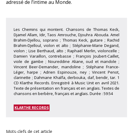
adressé de l’intime au Monde.
Les Chemins qui montent. Chansons de Thomas Keck,
Djamel Allam, Idir, Taos Amrouche, Djouhra Abouda. Amel
Brahim-Djellou, soprano ; Thomas Keck, guitare ; Rachid
Brahim-Djelloul, violon et alto ; Stéphanie-Marie Degand,
violon ; Lise Berthaud, alto ; Raphaël Merlin, violoncelle ;
Damien Varaillon, contrebasse ; François Joubert-Caillet,
viole de gambe ; Noureddine Aliane, oud et mandole ;
Vincent Beer-Demander, mandoline ; Stéphane France-
Léger, harpe ; Adrien Espinouze, ney ; Vincent Penot,
clarinette ; Dahmane Khalfa, derbouka, daf, bendir, tar. 1
CD Klarthe Records. Enregistré à Music Unit en avril 2021.
Texte de présentation en français et en anglais. Textes de
chansons en berbère, français et anglais. Durée : 59:54
KLARTHE RECORDS
Mots-clefs de cet article