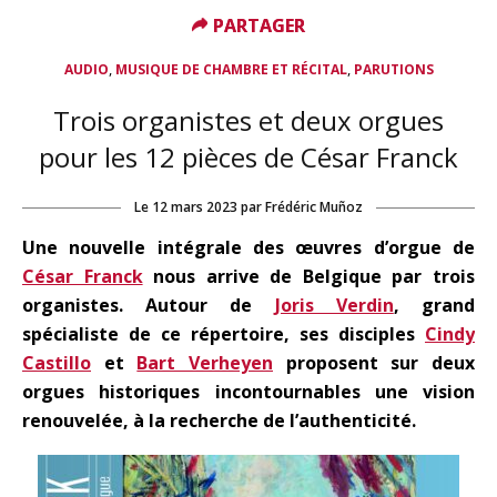
PARTAGER
PARTAGER
,
,
AUDIO
MUSIQUE DE CHAMBRE ET RÉCITAL
PARUTIONS
Trois organistes et deux orgues
pour les 12 pièces de César Franck
Le
12 mars 2023
par
Frédéric Muñoz
Une nouvelle intégrale des œuvres d’orgue de
César Franck
nous arrive de Belgique par trois
organistes. Autour de
Joris Verdin
, grand
spécialiste de ce répertoire, ses disciples
Cindy
Castillo
et
Bart Verheyen
proposent sur deux
orgues historiques incontournables une vision
renouvelée, à la recherche de l’authenticité.