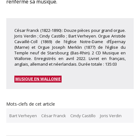
renferme sa musique.
César Franck (1822-1890) : Douze pièces pour grand orgue.
Joris Verdin ; Cindy Castillo ; Bart Verheyen. Orgue Aristide
Cavaillé-Coll (1869) de l’église Notre-Dame d’Épernay
(Marne) et Orgue Joseph Merklin (1877) de l’église du
Temple neuf de Starsbourg (Bas-Rhin). 2 CD Musique en
Wallonie. Enregistrés en avril 2022. Livret en français,
anglais, allemand et néerlandais. Durée totale : 135:03
MUSIQUE EN WALLONIE
Mots-clefs de cet article
Bart Verheyen
César Franck
Cindy Castillo
Joris Verdin