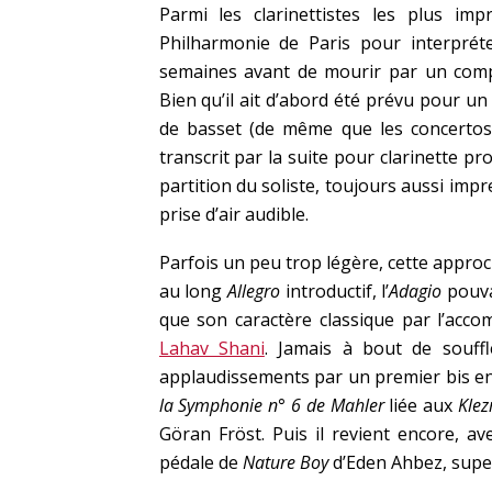
Parmi les clarinettistes les plus i
Philharmonie de Paris pour interprét
semaines avant de mourir par un comp
Bien qu’il ait d’abord été prévu pour un
de basset (de même que les concertos 
transcrit par la suite pour clarinette pro
partition du soliste, toujours aussi imp
prise d’air audible.
Parfois un peu trop légère, cette approc
au long
Allegro
introductif, l’
Adagio
pouva
que son caractère classique par l’acc
Lahav Shani
. Jamais à bout de souff
applaudissements par un premier bis en li
la Symphonie n° 6 de Mahler
liée aux
Kle
Göran Fröst. Puis il revient encore, av
pédale de
Nature Boy
d’Eden Ahbez, supe