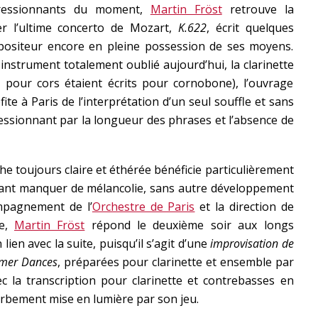
mpressionnants du moment,
Martin Fröst
retrouve la
er l’ultime concerto de Mozart,
K.622
, écrit quelques
ositeur encore en pleine possession de ses moyens.
 instrument totalement oublié aujourd’hui, la clarinette
pour cors étaient écrits pour cornobone), l’ouvrage
fite à Paris de l’interprétation d’un seul souffle et sans
ressionnant par la longueur des phrases et l’absence de
he toujours claire et éthérée bénéficie particulièrement
nt manquer de mélancolie, sans autre développement
ompagnement de l’
Orchestre de Paris
et la direction de
le,
Martin Fröst
répond le deuxième soir aux longs
en avec la suite, puisqu’il s’agit d’une
improvisation de
zmer Dances
, préparées pour clarinette et ensemble par
ec la transcription pour clarinette et contrebasses en
rbement mise en lumière par son jeu.