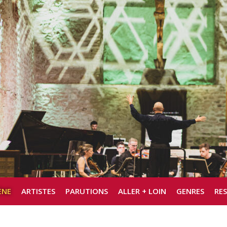
ÈNE
ARTISTES
PARUTIONS
ALLER + LOIN
GENRES
RE