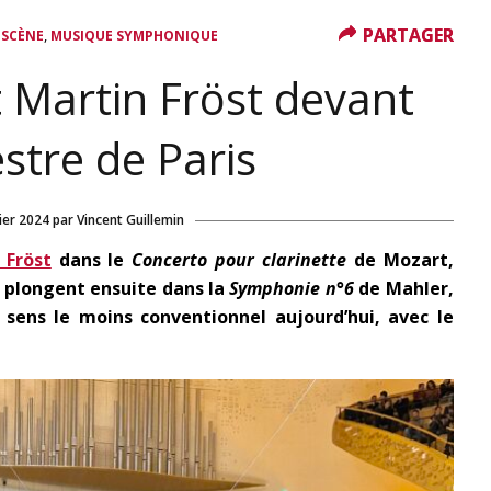
PARTAGER
PARTAGER
,
 SCÈNE
MUSIQUE SYMPHONIQUE
 Martin Fröst devant
estre de Paris
ier 2024
par
Vincent Guillemin
 Fröst
dans le
Concerto pour clarinette
de Mozart,
 plongent ensuite dans la
Symphonie n°6
de Mahler,
sens le moins conventionnel aujourd’hui, avec le