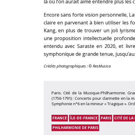
là où l’on aurait aimé entendre plus les 
Encore sans forte vision personnelle, L
claire en parvenant à bien utiliser les f
Kang, en plus de trouver un joli lyrisme
une proposition intellectuelle profon
entendu avec Saraste en 2020, et livre
symphonique de grande tenue, jusqu’aux
Crédits photographiques : © ResMusica
Paris. Cité de la Musique-Philharmonie. Gr
(1756-1791) : Concerto pour clarinette en la ma
Symphonie n°6 en la mineur « Tragique ». Orch
FRANCE
ÎLE-DE-FRANCE
PARIS
CITÉ DE LA
PHILHARMONIE DE PARIS