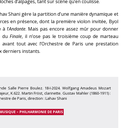
cloches d’alpages, tant sur scène qu’en coulisse.
ahav Shani gère la partition d’une manière dynamique et
orces en présence, dont la première violon invitée, Byol
 à l’
Andante
. Mais pas encore assez mûr pour donner
de du
Finale
, il n’ose pas le troisième coup de marteau
 avant tout avec l’Orchestre de Paris une prestation
 derniers instants.
ande Salle Pierre Boulez. 18-I-2024. Wolfgang Amadeus Mozart
jeur, K.622. Martin Fröst, clarinette. Gustav Mahler (1860-1911) :
estre de Paris, direction : Lahav Shani
 MUSIQUE – PHILHARMONIE DE PARIS