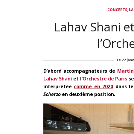
,
CONCERTS
LA
Lahav Shani et
l’Orch
Le
22 janv
D’abord accompagnateurs de
Martin
Lahav Shani
et l’
Orchestre de Paris
se
interprétée
comme en 2020
dans le 
Scherzo
en deuxième position.