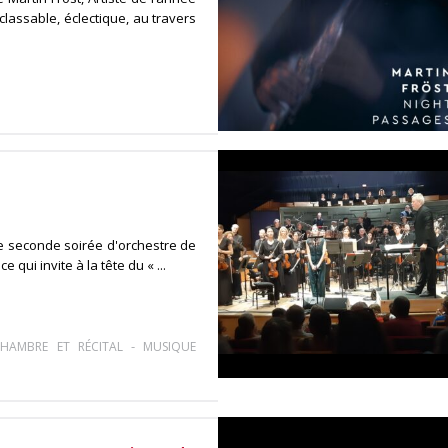
classable, éclectique, au travers
te seconde soirée d'orchestre de
ui invite à la tête du « ...
-
HAMBRE ET RÉCITAL
MUSIQUE