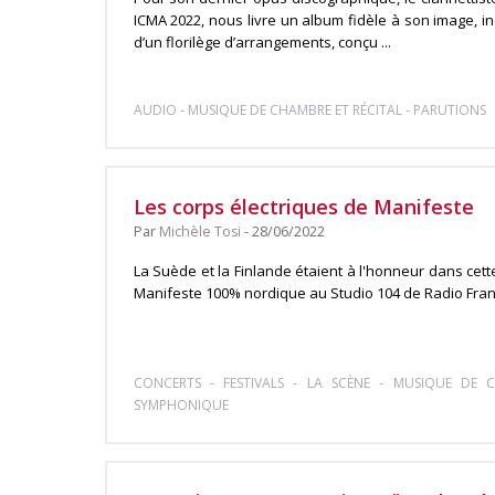
ICMA 2022, nous livre un album fidèle à son image, in
d’un florilège d’arrangements, conçu ...
-
-
AUDIO
MUSIQUE DE CHAMBRE ET RÉCITAL
PARUTIONS
Les corps électriques de Manifeste
Par
Michèle Tosi
- 28/06/2022
La Suède et la Finlande étaient à l'honneur dans cet
Manifeste 100% nordique au Studio 104 de Radio France q
-
-
-
CONCERTS
FESTIVALS
LA SCÈNE
MUSIQUE DE C
SYMPHONIQUE