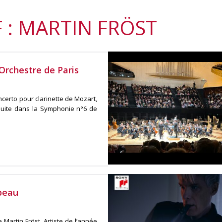
 : MARTIN FRÖST
Orchestre de Paris
certo pour clarinette de Mozart,
suite dans la Symphonie n°6 de
 peau
 Martin Fröst, Artiste de l’année