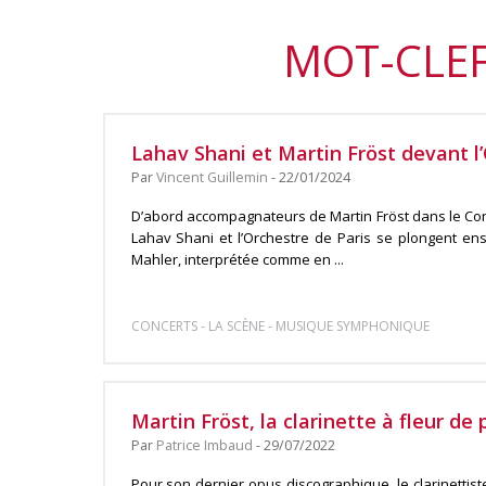
MOT-CLEF
Lahav Shani et Martin Fröst devant l’
Par
Vincent Guillemin
- 22/01/2024
D’abord accompagnateurs de Martin Fröst dans le Con
Lahav Shani et l’Orchestre de Paris se plongent en
Mahler, interprétée comme en ...
-
-
CONCERTS
LA SCÈNE
MUSIQUE SYMPHONIQUE
Martin Fröst, la clarinette à fleur de
Par
Patrice Imbaud
- 29/07/2022
Pour son dernier opus discographique, le clarinettiste