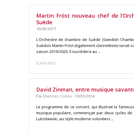
Martin Fröst nouveau chef de l’Or
Suède
16/05/2017
L'Orchestre de chambre de Suède (Swedish Chambe
Suédois Martin Fröst (également clarinettiste) serait
saison 2019/2020. Il succèdera au ...
FLASH INFO
David Zinman, entre musique savante
Par
Etiennes Comes
- 13/01/2014
Le programme de ce concert, qui illustrait la fameu
musique populaire, commençait par deux cycles de p
Lutosławski, au style moderne volontiers ...