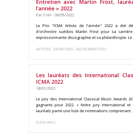
Entretien avec Martin Fröst, laur
l’année » 2022
Par
ICMA
- 06/05/2022
Le Prix "ICMA Artiste de l'année" 2022 a été déc
d'orchestre suédois Martin Fröst pour sa carrière
impressionnante discographie et sa philanthropie. Le .
-
-
ARTISTES
ENTRETIENS
INSTRUMENTISTES
Les lauréats des International Cla
ICMA 2022
18/01/2022
Le jury des International Classical Music Awards (
gagnants pour 2022. « Notre jury international et
lauréats parmi une liste de nominations comprenant ..
FLASH INFO