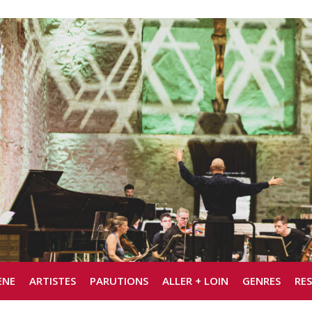
ÈNE
ARTISTES
PARUTIONS
ALLER + LOIN
GENRES
RE