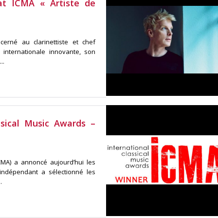
éat ICMA « Artiste de
erné au clarinettiste et chef
 internationale innovante, son
..
ssical Music Awards –
ICMA) a annoncé aujourd’hui les
 indépendant a sélectionné les
.