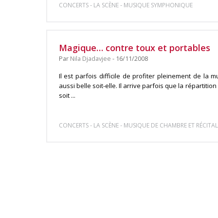
-
-
CONCERTS
LA SCÈNE
MUSIQUE SYMPHONIQUE
Magique… contre toux et portables
Par
Nila Djadavjee
- 16/11/2008
Il est parfois difficile de profiter pleinement de la m
aussi belle soit-elle. Il arrive parfois que la répartitio
soit ...
-
-
CONCERTS
LA SCÈNE
MUSIQUE DE CHAMBRE ET RÉCITAL