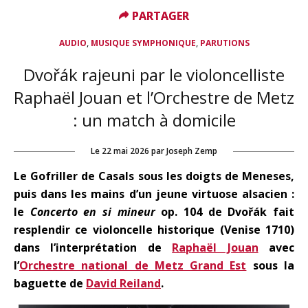
PARTAGER
PARTAGER
,
,
AUDIO
MUSIQUE SYMPHONIQUE
PARUTIONS
Dvořák rajeuni par le violoncelliste
Raphaël Jouan et l’Orchestre de Metz
: un match à domicile
Le
22 mai 2026
par
Joseph Zemp
Le Gofriller de Casals sous les doigts de Meneses,
puis dans les mains d’un jeune virtuose alsacien :
le
Concerto en si mineur
op. 104 de Dvořák fait
resplendir ce violoncelle historique (Venise 1710)
dans l’interprétation de
Raphaël Jouan
avec
l’
Orchestre national de Metz Grand Est
sous la
baguette de
David Reiland
.