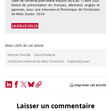
Salle de l’Arsenal Jean-Marie Rausch du 8 au 11 avril 2025.
Notice de présentation en français, allemand, anglais et
japonais, avec une interview et l’historique de l’Orchestre
de Metz. Durée : 53:54
LA DOLCE VOLTA
Mots-clefs de cet article
Antonín Dvořák
David Reiland
Orchestre national de Metz Grand Est
Raphaël Jouan
Imprimer cet article
LinkedIn
Facebook
Twitter
Bluesky
Copy
Link
Laisser un commentaire