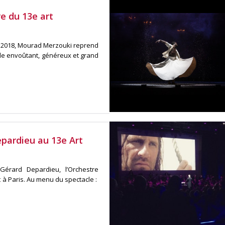
e du 13e art
n 2018, Mourad Merzouki reprend
cle envoûtant, généreux et grand
pardieu au 13e Art
érard Depardieu, l’Orchestre
 à Paris. Au menu du spectacle :