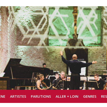
ÈNE
ARTISTES
PARUTIONS
ALLER + LOIN
GENRES
RE