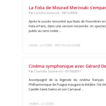
La Folia de Mourad Merzouki s’empar
Par
Caroline Dehouck
- 19/11/2019
Après le succès rencontré aux Nuits de Fourvières e
Folia à Paris, dans une version resserrée. Un specta
public au sens noble ...
-
-
DANSE
LA SCÈNE
SPECTACLES DANSE
Cinéma symphonique avec Gérard De
Par
Charlotte Saulneron
- 01/10/2017
Accompagné de la légende du cinéma français G
Philharmonique de Prague inaugure le théâtre 13e Art
Camille Saint-Saëns et son Carnaval ...
-
CINÉMA
LA SCÈNE