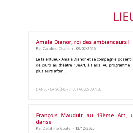
LIE
Amala Dianor, roi des ambianceurs !
Par
Caroline Charron
- 09/02/2026
Le talentueux Amala Dianor et sa compagnie posent l
de jours au théâtre 13eArt, à Paris. Au programme :
plusieurs after ...
-
-
DANSE
LA SCÈNE
SPECTACLES DANSE
François Mauduit au 13ème Art, u
danse
Par
Delphine Goater
- 13/12/2025