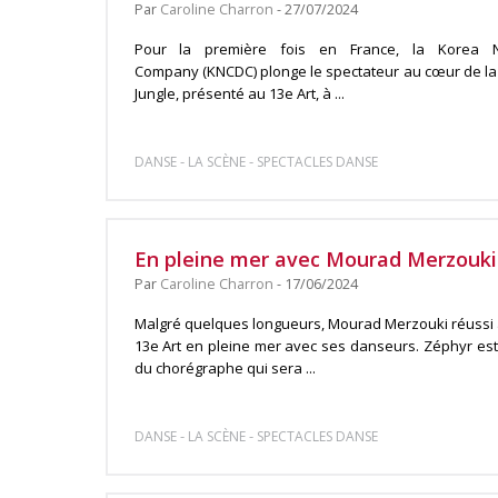
Par
Caroline Charron
- 27/07/2024
Pour la première fois en France, la Korea N
Company (KNCDC) plonge le spectateur au cœur de la f
Jungle, présenté au 13e Art, à ...
-
-
DANSE
LA SCÈNE
SPECTACLES DANSE
En pleine mer avec Mourad Merzouki 
Par
Caroline Charron
- 17/06/2024
Malgré quelques longueurs, Mourad Merzouki réussi à
13e Art en pleine mer avec ses danseurs. Zéphyr est
du chorégraphe qui sera ...
-
-
DANSE
LA SCÈNE
SPECTACLES DANSE