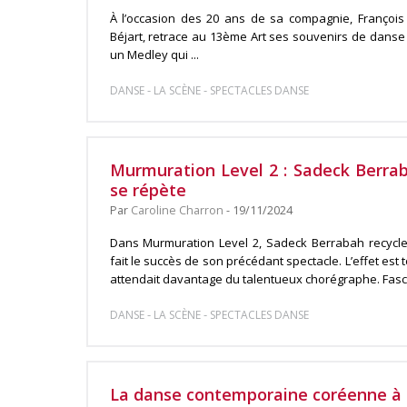
À l’occasion des 20 ans de sa compagnie, François 
Béjart, retrace au 13ème Art ses souvenirs de danse
un Medley qui ...
-
-
DANSE
LA SCÈNE
SPECTACLES DANSE
Murmuration Level 2 : Sadeck Berra
se répète
Par
Caroline Charron
- 19/11/2024
Dans Murmuration Level 2, Sadeck Berrabah recycle 
fait le succès de son précédant spectacle. L’effet es
attendait davantage du talentueux chorégraphe. Fascin
-
-
DANSE
LA SCÈNE
SPECTACLES DANSE
La danse contemporaine coréenne à 