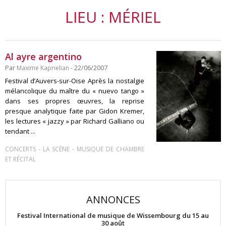
LIEU : MÉRIEL
Al ayre argentino
Par
Maxime Kaprielian
- 22/06/2007
Festival d’Auvers-sur-Oise Après la nostalgie
mélancolique du maître du « nuevo tango »
dans ses propres œuvres, la reprise
presque analytique faite par Gidon Kremer,
les lectures « jazzy » par Richard Galliano ou
tendant ...
-
-
CONCERTS
LA SCÈNE
MUSIQUE DE CHAMBRE
ET RÉCITAL
ANNONCES
Festival International de musique de Wissembourg du 15 au
30 août