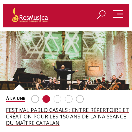
SAINT FRANÇOIS D’ASSISE À SALZBOURG, UNE
FESTIVAL PABLO CASALS : ENTRE RÉPERTOIRE ET
A BAYREUTH, LE 150E ANNIVERSAIRE DU RING
BETSY JOLAS FÊTE SON CENTIÈME
GEORGE BENJAMIN : « MES PARENTS AVAIENT
SOIRÉE IMMENSE PORTÉE PAR ROMEO
CRÉATION POUR LES 150 ANS DE LA NAISSANCE
WAGNÉRIEN GÉNÉRÉ PAR L’IA
ANNIVERSAIRE
CETTE EXIGENCE DE L’OBJET CISELÉ »
CASTELLUCCI ET MAXIME PASCAL
DU MAÎTRE CATALAN