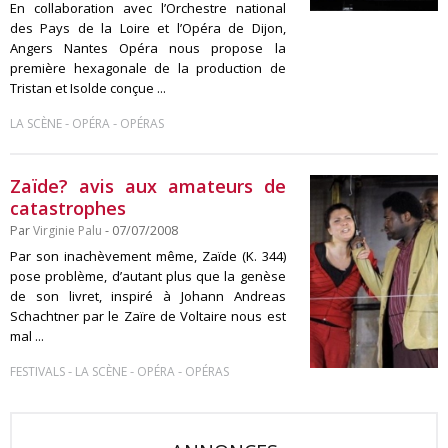
En collaboration avec l’Orchestre national
des Pays de la Loire et l’Opéra de Dijon,
Angers Nantes Opéra nous propose la
première hexagonale de la production de
Tristan et Isolde conçue ...
-
-
LA SCÈNE
OPÉRA
OPÉRAS
Zaïde? avis aux amateurs de
catastrophes
Par
Virginie Palu
- 07/07/2008
Par son inachèvement même, Zaïde (K. 344)
pose problème, d’autant plus que la genèse
de son livret, inspiré à Johann Andreas
Schachtner par le Zaïre de Voltaire nous est
mal ...
-
-
-
FESTIVALS
LA SCÈNE
OPÉRA
OPÉRAS