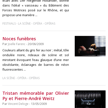
écart avec Der Fliegende Holländer, donné
dans l’idéal « vaisseau » du Bâtiment des
Forces Motrices posé sur le Rhône, et qui
propose une manière ...
-
-
-
FESTIVALS
LA SCÈNE
OPÉRA
OPÉRAS
Noces funèbres
Par
Joelle Farenc
- 20/06/2009
Couleurs allant du gris fer au noir ; métal, tôle
ondulée noire, rideaux de scène et sol
miroitant évoquant l’eau glauque d’une mer
obsédante, éclairages de barres de néon
fluorescentes ...
-
-
LA SCÈNE
OPÉRA
OPÉRAS
Tristan mémorable par Olivier
Py et Pierre-André Weitz
Par
Vincent Deloge
- 13/05/2009