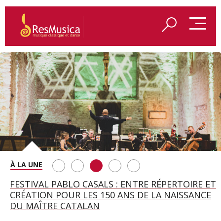
SAINT FRANÇOIS D’ASSISE À SALZBOURG, UNE
FESTIVAL PABLO CASALS : ENTRE RÉPERTOIRE ET
A BAYREUTH, LE 150E ANNIVERSAIRE DU RING
BETSY JOLAS FÊTE SON CENTIÈME
GEORGE BENJAMIN : « MES PARENTS AVAIENT
SOIRÉE IMMENSE PORTÉE PAR ROMEO
CRÉATION POUR LES 150 ANS DE LA NAISSANCE
WAGNÉRIEN GÉNÉRÉ PAR L’IA
ANNIVERSAIRE
CETTE EXIGENCE DE L’OBJET CISELÉ »
CASTELLUCCI ET MAXIME PASCAL
DU MAÎTRE CATALAN