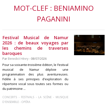
MOT-CLEF : BENIAMINO
PAGANINI
Festival Musical de Namur
2026 : de beaux voyages par
les chemins de traverses
baroques
Par
Benedict Hévry
- 08/07/2026
Pour sa soixante-troisième édition, le Festival
musical de Namur déploie une
programmation des plus aventureuses.
Fidèle à ses principes d'exploration du
répertoire vocal sous toutes ses formes ou
du patrimoine ...
-
-
-
CONCERTS
FESTIVALS
LA SCÈNE
MUSIQUE
-
D'ENSEMBLE
OPÉRA