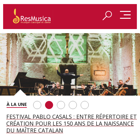
SAINT FRANÇOIS D’ASSISE À SALZBOURG, UNE
FESTIVAL PABLO CASALS : ENTRE RÉPERTOIRE ET
A BAYREUTH, LE 150E ANNIVERSAIRE DU RING
BETSY JOLAS FÊTE SON CENTIÈME
GEORGE BENJAMIN : « MES PARENTS AVAIENT
SOIRÉE IMMENSE PORTÉE PAR ROMEO
CRÉATION POUR LES 150 ANS DE LA NAISSANCE
WAGNÉRIEN GÉNÉRÉ PAR L’IA
ANNIVERSAIRE
CETTE EXIGENCE DE L’OBJET CISELÉ »
CASTELLUCCI ET MAXIME PASCAL
DU MAÎTRE CATALAN