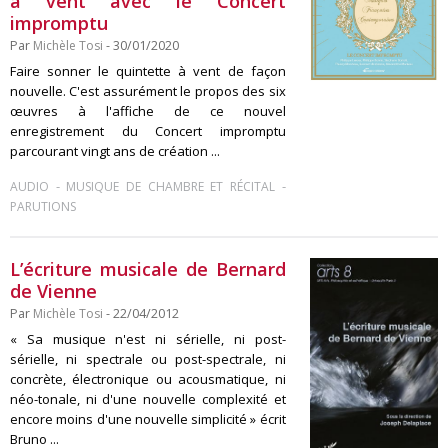
à vent avec le Concert
impromptu
Par
Michèle Tosi
- 30/01/2020
Faire sonner le quintette à vent de façon
nouvelle. C'est assurément le propos des six
œuvres à l'affiche de ce nouvel
enregistrement du Concert impromptu
parcourant vingt ans de création ...
-
-
AUDIO
MUSIQUE DE CHAMBRE ET RÉCITAL
PARUTIONS
L’écriture musicale de Bernard
de Vienne
Par
Michèle Tosi
- 22/04/2012
« Sa musique n'est ni sérielle, ni post-
sérielle, ni spectrale ou post-spectrale, ni
concrète, électronique ou acousmatique, ni
néo-tonale, ni d'une nouvelle complexité et
encore moins d'une nouvelle simplicité » écrit
Bruno ...