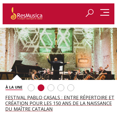
SAINT FRANÇOIS D’ASSISE À SALZBOURG, UNE
FESTIVAL PABLO CASALS : ENTRE RÉPERTOIRE ET
A BAYREUTH, LE 150E ANNIVERSAIRE DU RING
BETSY JOLAS FÊTE SON CENTIÈME
GEORGE BENJAMIN : « MES PARENTS AVAIENT
SOIRÉE IMMENSE PORTÉE PAR ROMEO
CRÉATION POUR LES 150 ANS DE LA NAISSANCE
WAGNÉRIEN GÉNÉRÉ PAR L’IA
ANNIVERSAIRE
CETTE EXIGENCE DE L’OBJET CISELÉ »
CASTELLUCCI ET MAXIME PASCAL
DU MAÎTRE CATALAN