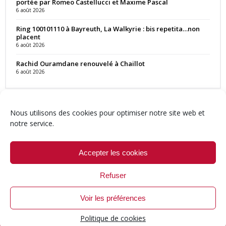
portée par Romeo Castellucci et Maxime Pascal
6 août 2026
Ring 100101110 à Bayreuth, La Walkyrie : bis repetita…non
placent
6 août 2026
Rachid Ouramdane renouvelé à Chaillot
6 août 2026
Nous utilisons des cookies pour optimiser notre site web et
notre service.
Contact
Qui sommes-nous ?
Équipe
Newsletter
Annonces
Crédits & Mentions
Politique de cookies (UE)
Accepter les cookies
Refuser
Voir les préférences
© 1999-2026 ResMusica.net Tous droits réservés.
Politique de cookies