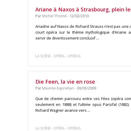
Ariane à Naxos à Strasbourg, plein les
Par
Michel Thomé
- 12/02/2010
Ariadne auf Naxos de Richard Strauss n’est pas une œuv
court opéra sur le thème mythologique d’Ariane
servir de divertissement conclusif ...
-
-
LA SCÈNE
OPÉRA
OPÉRAS
Die Feen, la vie en rose
Par
Maxime Kaprielian
- 30/03/2009
Que de chemin parcouru entre ces Fées (opéra co
seulement en 1888) et l’ultime opus Parsifal (1882)
Richard Wagner avance vers ...
-
-
LA SCÈNE
OPÉRA
OPÉRAS