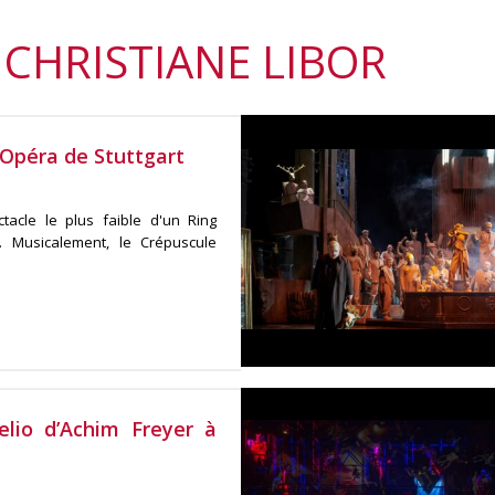
 CHRISTIANE LIBOR
Opéra de Stuttgart
acle le plus faible d'un Ring
. Musicalement, le Crépuscule
elio d’Achim Freyer à