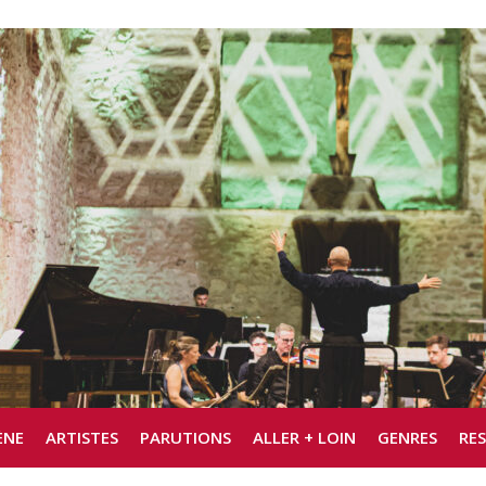
ÈNE
ARTISTES
PARUTIONS
ALLER + LOIN
GENRES
RE