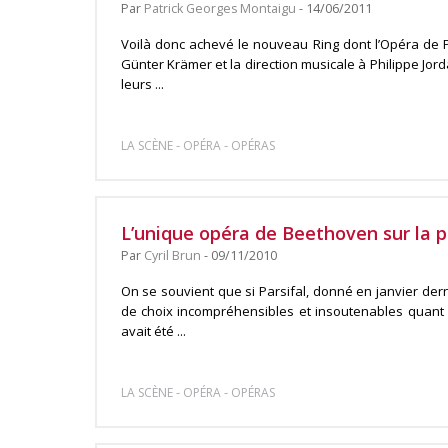
Par
Patrick Georges Montaigu
- 14/06/2011
Voilà donc achevé le nouveau Ring dont l’Opéra de P
Günter Krämer et la direction musicale à Philippe Jor
leurs ...
-
-
LA SCÈNE
OPÉRA
OPÉRAS
L’unique opéra de Beethoven sur la 
Par
Cyril Brun
- 09/11/2010
On se souvient que si Parsifal, donné en janvier derni
de choix incompréhensibles et insoutenables quant à
avait été ...
-
-
LA SCÈNE
OPÉRA
OPÉRAS