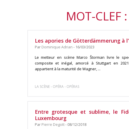
MOT-CLEF :
Les apories de Götterdämmerung à l’
Par
Dominique Adrian
- 16/03/2023
Le metteur en scène Marco Štorman livre le spect
composite et inégal, amorcé à Stuttgart en 2021
appartient à la maturité de Wagner, ...
-
-
LA SCÈNE
OPÉRA
OPÉRAS
Entre grotesque et sublime, le Fid
Luxembourg
Par
Pierre Degott
- 08/12/2018