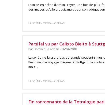
La mise en scène d’Achim Freyer, une fois de plus, fa
des images qu’elle produit, mais pour son adéquation à
-
-
LA SCÈNE
OPÉRA
OPÉRAS
Parsifal vu par Calixto Bieito à Stutt
Par
Dominique Adrian
- 06/04/2018
La soirée ne laissera pas de grands souvenirs music
Bieito vaut le voyage. Pâques à Stuttgart : la confis
mais ...
-
-
LA SCÈNE
OPÉRA
OPÉRAS
Fin ronronnante de la Tetralogie par