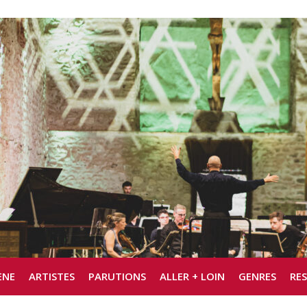
ÈNE
ARTISTES
PARUTIONS
ALLER + LOIN
GENRES
RE