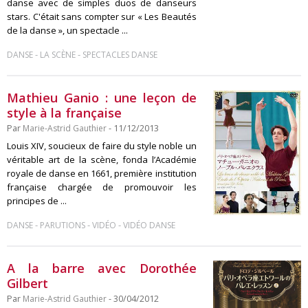
danse avec de simples duos de danseurs
stars. C'était sans compter sur « Les Beautés
de la danse », un spectacle ...
-
-
DANSE
LA SCÈNE
SPECTACLES DANSE
Mathieu Ganio : une leçon de
style à la française
Par
Marie-Astrid Gauthier
- 11/12/2013
Louis XIV, soucieux de faire du style noble un
véritable art de la scène, fonda l’Académie
royale de danse en 1661, première institution
française chargée de promouvoir les
principes de ...
-
-
-
DANSE
PARUTIONS
VIDÉO
VIDÉO DANSE
A la barre avec Dorothée
Gilbert
Par
Marie-Astrid Gauthier
- 30/04/2012