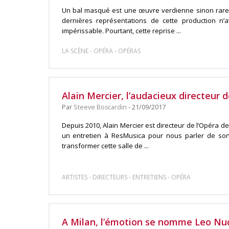
Un bal masqué est une œuvre verdienne sinon rare,
dernières représentations de cette production n’
impérissable. Pourtant, cette reprise ...
-
-
LA SCÈNE
OPÉRA
OPÉRAS
Alain Mercier, l’audacieux directeur 
Par
Steeve Boscardin
- 21/09/2017
Depuis 2010, Alain Mercier est directeur de l’Opéra de
un entretien à ResMusica pour nous parler de son
transformer cette salle de ...
-
-
-
ARTISTES
DIRECTEURS
ENTRETIENS
OPÉRA
A Milan, l’émotion se nomme Leo Nuc