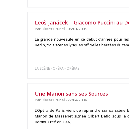
Leoš Janácek – Giacomo Puccini au 
Par
Olivier Brunel
- 06/01/2005
La grande nouveauté en ce début d’année pour les o
Berlin, trois scènes lyriques officielles héritées du temps
-
-
LA SCÈNE
OPÉRA
OPÉRAS
Une Manon sans ses Sources
Par
Olivier Brunel
- 22/04/2004
L’Opéra de Paris vient de reprendre sur sa scène ba
Manon de Massenet signée Gilbert Deflo sous la di
Bertini. Créé en 1997, ...