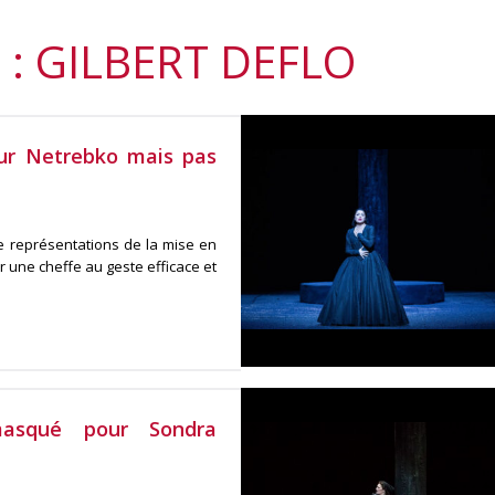
 : GILBERT DEFLO
our Netrebko mais pas
de représentations de la mise en
r une cheffe au geste efficace et
asqué pour Sondra