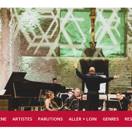
ÈNE
ARTISTES
PARUTIONS
ALLER + LOIN
GENRES
RE