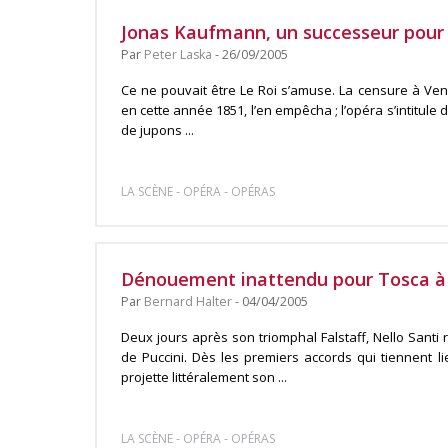
Jonas Kaufmann, un successeur pour 
Par
Peter Laska
- 26/09/2005
Ce ne pouvait être Le Roi s’amuse. La censure à Ven
en cette année 1851, l’en empêcha ; l’opéra s’intitule 
de jupons ...
-
-
LA SCÈNE
OPÉRA
OPÉRAS
Dénouement inattendu pour Tosca à 
Par
Bernard Halter
- 04/04/2005
Deux jours après son triomphal Falstaff, Nello Santi 
de Puccini. Dès les premiers accords qui tiennent li
projette littéralement son ...
-
-
LA SCÈNE
OPÉRA
OPÉRAS