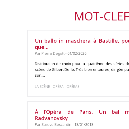
MOT-CLEF
Un ballo in maschera à Bastille, p
que…
Par
Pierre Degott
- 01/02/2026
Distribution de choix pour la quatrième des séries 
scène de Gilbert Deflo. Très bien entourée, dirigée pa
sûr, ...
-
-
LA SCÈNE
OPÉRA
OPÉRAS
À l’Opéra de Paris, Un bal m
Radvanovsky
Par
Steeve Boscardin
- 18/01/2018