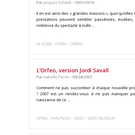
Par
Jacques Schmitt
- 19/01/2016
Il en est ainsi des « grandes maisons », quoi qu’elle
prestations peuvent sembler passéistes, éculées, v
noblesse du spectacle à nulle ...
-
-
LA SCÈNE
OPÉRA
OPÉRAS
L’Orfeo, version Jordi Savall
Par
Isabelle Perrin
- 09/04/2007
Comment ne pas succomber à chaque nouvelle pro
? 2007 est un rendez-vous à ne pas manquer pou
naissance de ce ...
-
-
-
OPÉRA
PARUTIONS
VIDÉO
VIDÉO MUSIQUE