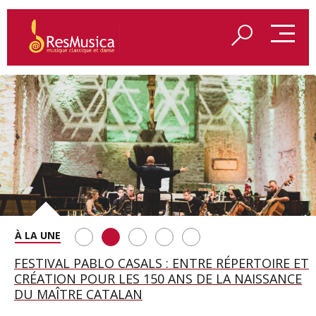
SAINT FRANÇOIS D’ASSISE À SALZBOURG, UNE
FESTIVAL PABLO CASALS : ENTRE RÉPERTOIRE ET
A BAYREUTH, LE 150E ANNIVERSAIRE DU RING
BETSY JOLAS FÊTE SON CENTIÈME
GEORGE BENJAMIN : « MES PARENTS AVAIENT
SOIRÉE IMMENSE PORTÉE PAR ROMEO
CRÉATION POUR LES 150 ANS DE LA NAISSANCE
WAGNÉRIEN GÉNÉRÉ PAR L’IA
ANNIVERSAIRE
CETTE EXIGENCE DE L’OBJET CISELÉ »
CASTELLUCCI ET MAXIME PASCAL
DU MAÎTRE CATALAN