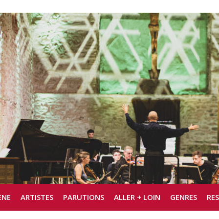
ÈNE
ARTISTES
PARUTIONS
ALLER + LOIN
GENRES
RE