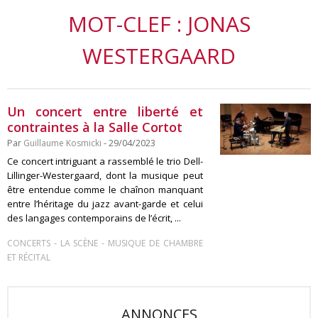
MOT-CLEF : JONAS
WESTERGAARD
Un concert entre liberté et
contraintes à la Salle Cortot
Par
Guillaume Kosmicki
- 29/04/2023
Ce concert intriguant a rassemblé le trio Dell-
Lillinger-Westergaard, dont la musique peut
être entendue comme le chaînon manquant
entre l’héritage du jazz avant-garde et celui
des langages contemporains de l’écrit, ...
-
-
CONCERTS
LA SCÈNE
MUSIQUE DE CHAMBRE
ET RÉCITAL
ANNONCES