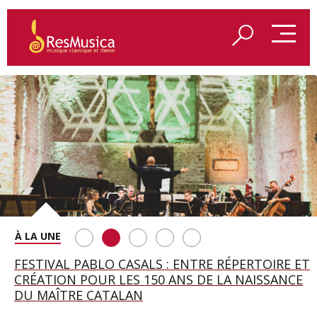
SAINT FRANÇOIS D’ASSISE À SALZBOURG, UNE
FESTIVAL PABLO CASALS : ENTRE RÉPERTOIRE ET
A BAYREUTH, LE 150E ANNIVERSAIRE DU RING
BETSY JOLAS FÊTE SON CENTIÈME
GEORGE BENJAMIN : « MES PARENTS AVAIENT
SOIRÉE IMMENSE PORTÉE PAR ROMEO
CRÉATION POUR LES 150 ANS DE LA NAISSANCE
WAGNÉRIEN GÉNÉRÉ PAR L’IA
ANNIVERSAIRE
CETTE EXIGENCE DE L’OBJET CISELÉ »
CASTELLUCCI ET MAXIME PASCAL
DU MAÎTRE CATALAN