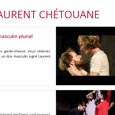
LAURENT CHÉTOUANE
asculin pluriel
du garde-chasse. Vous obtenez
s un duo masculin signé Laurent
Seine-Saint-Denis sont toujours