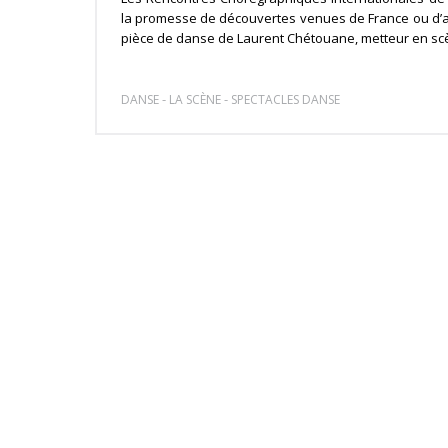
la promesse de découvertes venues de France ou d’ai
pièce de danse de Laurent Chétouane, metteur en scè
-
-
DANSE
LA SCÈNE
SPECTACLES DANSE