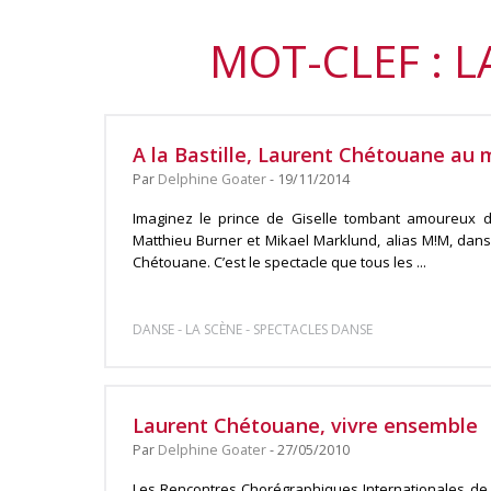
MOT-CLEF : 
A la Bastille, Laurent Chétouane au m
Par
Delphine Goater
- 19/11/2014
Imaginez le prince de Giselle tombant amoureux 
Matthieu Burner et Mikael Marklund, alias M!M, dan
Chétouane. C’est le spectacle que tous les ...
-
-
DANSE
LA SCÈNE
SPECTACLES DANSE
Laurent Chétouane, vivre ensemble
Par
Delphine Goater
- 27/05/2010
Les Rencontres Chorégraphiques Internationales de 