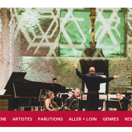
ÈNE
ARTISTES
PARUTIONS
ALLER + LOIN
GENRES
RE