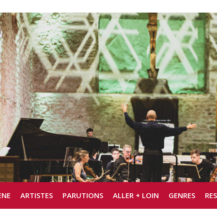
ÈNE
ARTISTES
PARUTIONS
ALLER + LOIN
GENRES
RE