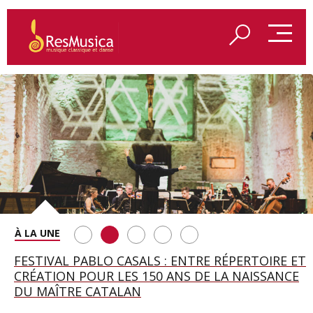
SAINT FRANÇOIS D’ASSISE À SALZBOURG, UNE
FESTIVAL PABLO CASALS : ENTRE RÉPERTOIRE ET
A BAYREUTH, LE 150E ANNIVERSAIRE DU RING
BETSY JOLAS FÊTE SON CENTIÈME
GEORGE BENJAMIN : « MES PARENTS AVAIENT
SOIRÉE IMMENSE PORTÉE PAR ROMEO
CRÉATION POUR LES 150 ANS DE LA NAISSANCE
WAGNÉRIEN GÉNÉRÉ PAR L’IA
ANNIVERSAIRE
CETTE EXIGENCE DE L’OBJET CISELÉ »
CASTELLUCCI ET MAXIME PASCAL
DU MAÎTRE CATALAN