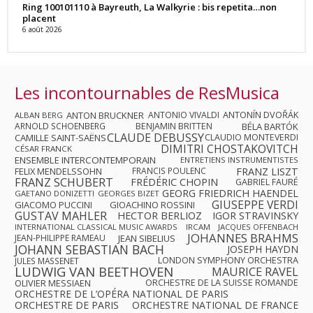
Ring 100101110 à Bayreuth, La Walkyrie : bis repetita…non
placent
6 août 2026
Les incontournables de ResMusica
ANTON BRUCKNER
ANTONIO VIVALDI
ANTONÍN DVOŘÁK
ALBAN BERG
ARNOLD SCHOENBERG
BENJAMIN BRITTEN
BÉLA BARTÓK
CLAUDE DEBUSSY
CAMILLE SAINT-SAËNS
CLAUDIO MONTEVERDI
DIMITRI CHOSTAKOVITCH
CÉSAR FRANCK
ENSEMBLE INTERCONTEMPORAIN
ENTRETIENS INSTRUMENTISTES
FRANZ LISZT
FELIX MENDELSSOHN
FRANCIS POULENC
FRANZ SCHUBERT
FRÉDÉRIC CHOPIN
GABRIEL FAURÉ
GEORG FRIEDRICH HAENDEL
GAETANO DONIZETTI
GEORGES BIZET
GIUSEPPE VERDI
GIACOMO PUCCINI
GIOACHINO ROSSINI
GUSTAV MAHLER
HECTOR BERLIOZ
IGOR STRAVINSKY
INTERNATIONAL CLASSICAL MUSIC AWARDS
IRCAM
JACQUES OFFENBACH
JOHANNES BRAHMS
JEAN-PHILIPPE RAMEAU
JEAN SIBELIUS
JOHANN SEBASTIAN BACH
JOSEPH HAYDN
LONDON SYMPHONY ORCHESTRA
JULES MASSENET
LUDWIG VAN BEETHOVEN
MAURICE RAVEL
OLIVIER MESSIAEN
ORCHESTRE DE LA SUISSE ROMANDE
ORCHESTRE DE L’OPÉRA NATIONAL DE PARIS
ORCHESTRE DE PARIS
ORCHESTRE NATIONAL DE FRANCE