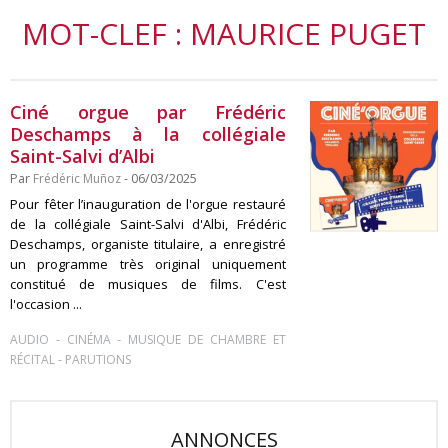
MOT-CLEF : MAURICE PUGET
Ciné orgue par Frédéric
Deschamps à la collégiale
Saint-Salvi d’Albi
Par
Frédéric Muñoz
- 06/03/2025
Pour fêter l’inauguration de l'orgue restauré
de la collégiale Saint-Salvi d'Albi, Frédéric
Deschamps, organiste titulaire, a enregistré
un programme très original uniquement
constitué de musiques de films. C'est
l'occasion ...
-
-
AUDIO
CINÉMA
MUSIQUE DE CHAMBRE ET
-
RÉCITAL
PARUTIONS
ANNONCES