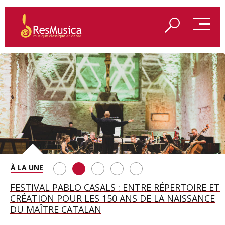
SAINT FRANÇOIS D’ASSISE À SALZBOURG, UNE
FESTIVAL PABLO CASALS : ENTRE RÉPERTOIRE ET
A BAYREUTH, LE 150E ANNIVERSAIRE DU RING
BETSY JOLAS FÊTE SON CENTIÈME
GEORGE BENJAMIN : « MES PARENTS AVAIENT
SOIRÉE IMMENSE PORTÉE PAR ROMEO
CRÉATION POUR LES 150 ANS DE LA NAISSANCE
WAGNÉRIEN GÉNÉRÉ PAR L’IA
ANNIVERSAIRE
CETTE EXIGENCE DE L’OBJET CISELÉ »
CASTELLUCCI ET MAXIME PASCAL
DU MAÎTRE CATALAN