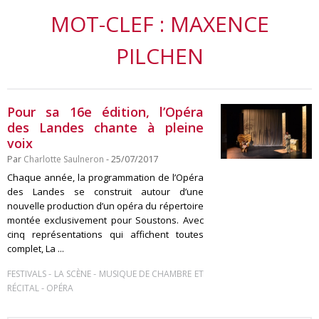
MOT-CLEF : MAXENCE
PILCHEN
Pour sa 16e édition, l’Opéra
des Landes chante à pleine
voix
Par
Charlotte Saulneron
- 25/07/2017
Chaque année, la programmation de l’Opéra
des Landes se construit autour d’une
nouvelle production d’un opéra du répertoire
montée exclusivement pour Soustons. Avec
cinq représentations qui affichent toutes
complet, La ...
-
-
FESTIVALS
LA SCÈNE
MUSIQUE DE CHAMBRE ET
-
RÉCITAL
OPÉRA