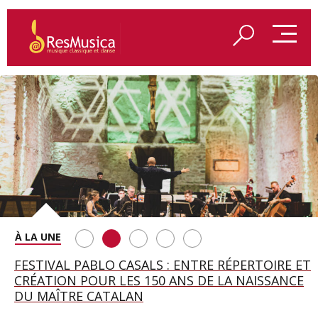
SAINT FRANÇOIS D’ASSISE À SALZBOURG, UNE
FESTIVAL PABLO CASALS : ENTRE RÉPERTOIRE ET
A BAYREUTH, LE 150E ANNIVERSAIRE DU RING
BETSY JOLAS FÊTE SON CENTIÈME
GEORGE BENJAMIN : « MES PARENTS AVAIENT
SOIRÉE IMMENSE PORTÉE PAR ROMEO
CRÉATION POUR LES 150 ANS DE LA NAISSANCE
WAGNÉRIEN GÉNÉRÉ PAR L’IA
ANNIVERSAIRE
CETTE EXIGENCE DE L’OBJET CISELÉ »
CASTELLUCCI ET MAXIME PASCAL
DU MAÎTRE CATALAN