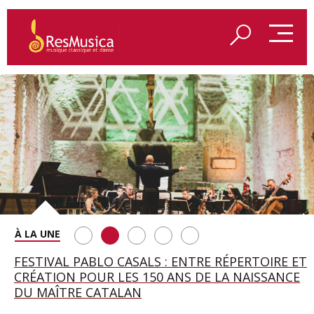
SAINT FRANÇOIS D’ASSISE À SALZBOURG, UNE
FESTIVAL PABLO CASALS : ENTRE RÉPERTOIRE ET
A BAYREUTH, LE 150E ANNIVERSAIRE DU RING
BETSY JOLAS FÊTE SON CENTIÈME
GEORGE BENJAMIN : « MES PARENTS AVAIENT
SOIRÉE IMMENSE PORTÉE PAR ROMEO
CRÉATION POUR LES 150 ANS DE LA NAISSANCE
WAGNÉRIEN GÉNÉRÉ PAR L’IA
ANNIVERSAIRE
CETTE EXIGENCE DE L’OBJET CISELÉ »
CASTELLUCCI ET MAXIME PASCAL
DU MAÎTRE CATALAN