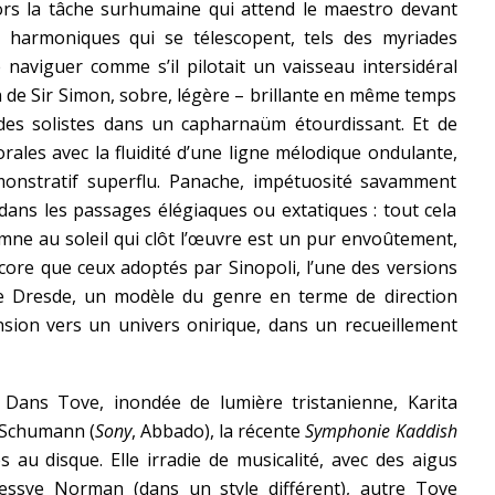
lors la tâche surhumaine qui attend le maestro devant
s harmoniques qui se télescopent, tels des myriades
de naviguer comme s’il pilotait un vaisseau intersidéral
n de Sir Simon, sobre, légère – brillante en même temps
 des solistes dans un capharnaüm étourdissant. Et de
orales avec la fluidité d’une ligne mélodique ondulante,
émonstratif superflu. Panache, impétuosité savamment
dans les passages élégiaques ou extatiques : tout cela
hymne au soleil qui clôt l’œuvre est un pur envoûtement,
ncore que ceux adoptés par Sinopoli, l’une des versions
 de Dresde, un modèle du genre en terme de direction
sion vers un univers onirique, dans un recueillement
. Dans Tove, inondée de lumière tristanienne, Karita
Schumann (
Sony
, Abbado), la récente
Symphonie Kaddish
es au disque. Elle irradie de musicalité, avec des aigus
 Jessye Norman (dans un style différent), autre Tove