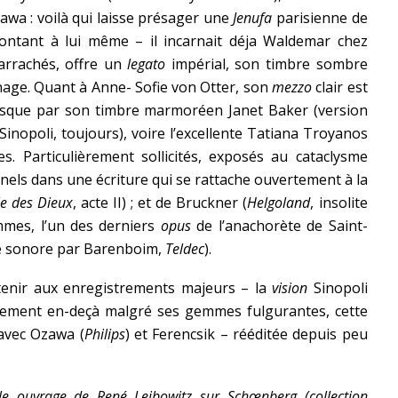
wa : voilà qui laisse présager une
Jenufa
parisienne de
ontant à lui même – il incarnait déja Waldemar chez
arrachés, offre un
legato
impérial, son timbre sombre
nage. Quant à Anne- Sofie von Otter, son
mezzo
clair est
resque par son timbre marmoréen Janet Baker (version
inopoli, toujours), voire l’excellente Tatiana Troyanos
es. Particulièrement sollicités, exposés au cataclysme
nels dans une écriture qui se rattache ouvertement à la
le des Dieux
, acte II) ; et de Bruckner (
Helgoland
, insolite
es, l’un des derniers
opus
de l’anachorète de Saint-
ace sonore par Barenboim,
Teldec
).
tenir aux enregistrements majeurs – la
vision
Sinopoli
blement en-deçà malgré ses gemmes fulgurantes, cette
 avec Ozawa (
Philips
) et Ferencsik – rééditée depuis peu
le ouvrage de René Leibowitz sur Schœnberg (collection