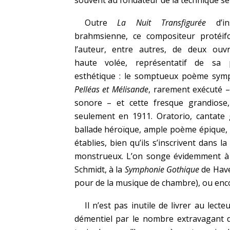
souvent au fondateur de la technique sér
Outre
La Nuit Transfigurée
d’ins
brahmsienne, ce compositeur protéif
l’auteur, entre autres, de deux ouv
haute volée, représentatif de sa 
esthétique : le somptueux poème sym
Pelléas et Mélisande
, rarement exécuté –
sonore – et cette fresque grandiose
seulement en 1911. Oratorio, cantate
ballade héroïque, ample poème épique, ils
établies, bien qu’ils s’inscrivent dans 
monstrueux. L’on songe évidemment 
Schmidt, à la
Symphonie Gothique
de Haver
pour de la musique de chambre), ou enc
Il n’est pas inutile de livrer au lec
démentiel par le nombre extravagant d’