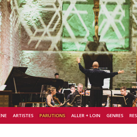
ÈNE
ARTISTES
PARUTIONS
ALLER + LOIN
GENRES
RE