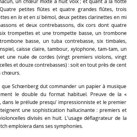
cun, un chœur mixte à huit voix ; et quant à la flotte
! Quatre petites flûtes et quatre grandes flûtes, trois
ettes en
la
et en
si
bémol, deux petites clarinettes en mi
 bassons et deux contrebassons, dix cors dont quatre
 six trompettes et une trompette basse, un trombone
trombone basse, un tuba contrebasse, six timbales,
enspiel, caisse claire, tambour, xylophone, tam-tam, un
 et une nuée de cordes (vingt premiers violons, vingt
ncelles et douze contrebasses) : soit en tout près de cent
s chœurs.
voir que Schœnberg dut commander un papier à musique
siment le double du format habituel. Preuve de la «
 dans le prélude presqu’ impressionniste et le premier
tteignent une sophistication hallucinante : premiers et
violoncelles divisés en huit. L’usage déflagrateur de la
itch emploiera dans ses symphonies.