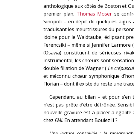
anthologique aux côtés de Boston et Osa
premier plan.
Thomas Moser
se confr
Sinopoli – en dépit de quelques aigus 
traduisant les meurtrissures du person
idoine pour le Waldtaube, éclipsant p
Ferencsik) – même si Jennifer Larmore (S
(Osawa) constituent de sérieuses rival
instrumental, les chœurs sont sensation
double filiation de Wagner (
Le crépuscu
et méconnu chœur symphonique d’homm
Florian – dont il existe du reste une tr
Cependant, au bilan – et pour s’en 
n’est pas prête d’être détrônée. Sensi
nouvelle gravure est à placer à égalité
chez
EMI
. En attendant Boulez II ?
Une lecture conseillée : le remarquab