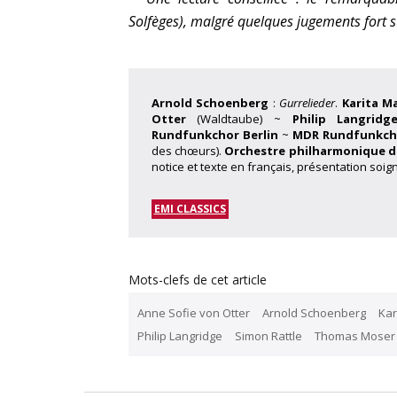
Solfèges), malgré quelques jugements fort su
Arnold Schoenberg
:
Gurrelieder
.
Karita Ma
Otter
(Waldtaube) ~
Philip Langridg
Rundfunkchor Berlin
~
MDR Rundfunkch
des chœurs).
Orchestre philharmonique d
notice et texte en français, présentation soig
EMI CLASSICS
Mots-clefs de cet article
Anne Sofie von Otter
Arnold Schoenberg
Kar
Philip Langridge
Simon Rattle
Thomas Moser