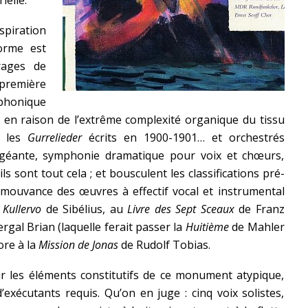
ielle.
piration
orme est
rages de
première
phonique
 en raison de l’extrême complexité organique du tissu
, les
Gurrelieder
écrits en 1900-1901… et orchestrés
 géante, symphonie dramatique pour voix et chœurs,
 sont tout cela ; et bousculent les classifications pré-
la mouvance des œuvres à effectif vocal et instrumental
à
Kullervo
de Sibélius, au
Livre des Sept Sceaux
de Franz
gal Brian (laquelle ferait passer la
Huitième
de Mahler
ore à la
Mission de Jonas
de Rudolf Tobias.
teur les éléments constitutifs de ce monument atypique,
exécutants requis. Qu’on en juge : cinq voix solistes,