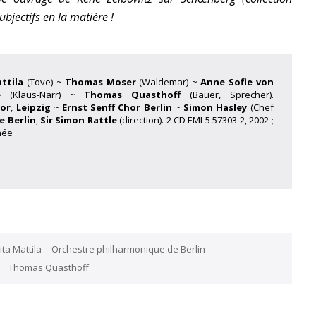
bjectifs en la matière !
ttila
(Tove) ~
Thomas Moser
(Waldemar) ~
Anne Sofie von
e
(Klaus-Narr) ~
Thomas Quasthoff
(Bauer, Sprecher).
or
,
Leipzig
~
Ernst Senff Chor Berlin
~
Simon Hasley
(Chef
e Berlin
,
Sir Simon Rattle
(direction). 2 CD EMI 5 57303 2, 2002 ;
née
ita Mattila
Orchestre philharmonique de Berlin
Thomas Quasthoff