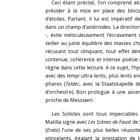
Ceci étant précisé, l’on comprend a
présider à la mise en place des bloc
d’étoiles. Partant, il lui est impératif 
dans un champ d’astéroïdes. La directio
-, évite méticuleusement l’écrasement
veiller au juste équilibre des masses ch
récusant tout clinquant, tout effet d
contenue, cohérence et intense poésie 
règne dans cette lecture. A ce sujet, l’
avec des
tempi
ultra-lents, plus lents e
phares (
Teldec
, avec la Staatskapelle
d’orchestre). Bon prologue à une ascen
proche de Messiaen.
Les Solistes sont tous impeccables
Matilla signe avec
Les Scènes de Faust
de 
(
Erato
) l’une de ses plus belles réussit
etincelants, égalant la prestation de