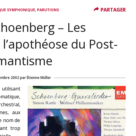
PARTAGER
PARTAGER
,
QUE SYMPHONIQUE
PARUTIONS
choenberg – Les
 l’apothéose du Post-
mantisme
embre 2002
par
Étienne Müller
utilisant
omatique,
chestral,
nes, aux
le nom de
ant trop