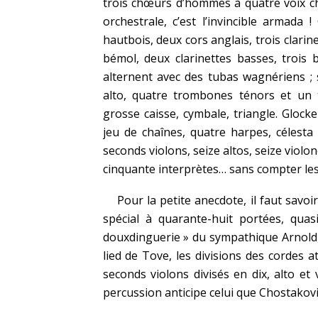
trois chœurs d’hommes à quatre voix cha
orchestrale, c’est l’invincible armada 
hautbois, deux cors anglais, trois clarin
bémol, deux clarinettes basses, trois
alternent avec des tubas wagnériens ;
alto, quatre trombones ténors et un 
grosse caisse, cymbale, triangle. Glock
jeu de chaînes, quatre harpes, célesta
seconds violons, seize altos, seize violo
cinquante interprètes… sans compter le
Pour la petite anecdote, il faut sa
spécial à quarante-huit portées, qua
douxdinguerie » du sympathique Arnold,
lied de Tove, les divisions des cordes a
seconds violons divisés en dix, alto et 
percussion anticipe celui que Chostakov