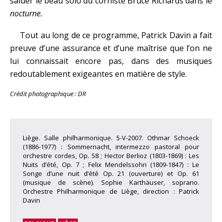
saluer le beau solo du corniste Bruce Richards dans le
nocturne.
Tout au long de ce programme, Patrick Davin a fait
preuve d’une assurance et d’une maîtrise que l’on ne
lui connaissait encore pas, dans des musiques
redoutablement exigeantes en matière de style.
Crédit photographique : DR
Liège. Salle philharmonique. 5-V-2007. Othmar Schoeck
(1886-1977) : Sommernacht, intermezzo pastoral pour
orchestre cordes, Op. 58 ; Hector Berlioz (1803-1869) : Les
Nuits d’été, Op. 7 ; Felix Mendelssohn (1809-1847) : Le
Songe d’une nuit d’été Op. 21 (ouverture) et Op. 61
(musique de scène). Sophie Karthäuser, soprano.
Orchestre Philharmonique de Liège, direction : Patrick
Davin