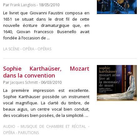
Par
Frank Langlois
- 18/05/2010
Le livret que Giovanni Faustini composa en
1651 se situait dans le droit fil de cette
nouvelle écriture dramaturgique que, en
1640, Giovan Francesco Busenello avait
fondée à l’occasion de ...
-
-
LA SCÈNE
OPÉRA
OPÉRAS
Sophie Karthaüser, Mozart
dans la convention
Par
Jacques Schmitt
- 06/03/2010
La première impression est excellente.
Sophie Karthäuser possède un instrument
vocal magnifique. La clarté du timbre, de
beaux aigus, un centre vocal bien conduit,
des vocalises bien posées, de la simplicité. ...
-
-
AUDIO
MUSIQUE DE CHAMBRE ET RÉCITAL
-
OPÉRA
PARUTIONS