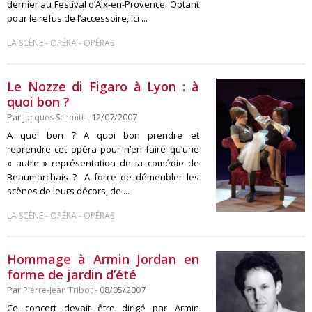
dernier au Festival d’Aix-en-Provence. Optant
pour le refus de l’accessoire, ici ...
-
-
LA SCÈNE
OPÉRA
OPÉRAS
Le Nozze di Figaro à Lyon : à
quoi bon ?
Par
Jacques Schmitt
- 12/07/2007
A quoi bon ? A quoi bon prendre et
reprendre cet opéra pour n’en faire qu’une
« autre » représentation de la comédie de
Beaumarchais ? A force de démeubler les
scènes de leurs décors, de ...
-
-
LA SCÈNE
OPÉRA
OPÉRAS
Hommage à Armin Jordan en
forme de jardin d’été
Par
Pierre-Jean Tribot
- 08/05/2007
Ce concert devait être dirigé par Armin