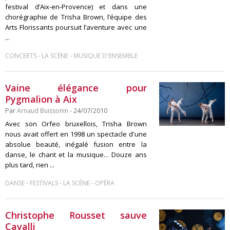
festival d’Aix-en-Provence) et dans une
chorégraphie de Trisha Brown, l’équipe des
Arts Florissants poursuit l’aventure avec une
...
-
-
CONCERTS
LA SCÈNE
MUSIQUE D'ENSEMBLE
Vaine élégance pour
Pygmalion à Aix
Par
Arnaud Buissonin
- 24/07/2010
Avec son Orfeo bruxellois, Trisha Brown
nous avait offert en 1998 un spectacle d'une
absolue beauté, inégalé fusion entre la
danse, le chant et la musique... Douze ans
plus tard, rien ...
-
-
-
DANSE
FESTIVALS
LA SCÈNE
OPÉRA
Christophe Rousset sauve
Cavalli