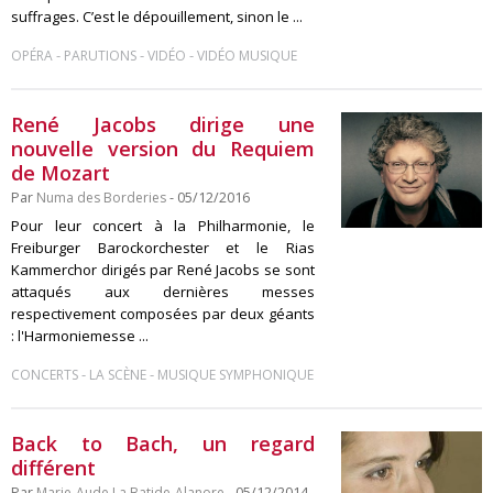
suffrages. C’est le dépouillement, sinon le ...
-
-
-
OPÉRA
PARUTIONS
VIDÉO
VIDÉO MUSIQUE
René Jacobs dirige une
nouvelle version du Requiem
de Mozart
Par
Numa des Borderies
- 05/12/2016
Pour leur concert à la Philharmonie, le
Freiburger Barockorchester et le Rias
Kammerchor dirigés par René Jacobs se sont
attaqués aux dernières messes
respectivement composées par deux géants
: l'Harmoniemesse ...
-
-
CONCERTS
LA SCÈNE
MUSIQUE SYMPHONIQUE
Back to Bach, un regard
différent
Par
Marie-Aude La Batide-Alanore
- 05/12/2014