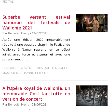
RÉCITAL
Superbe versant estival
namurois des festivals de
Wallonie 2021
Par
Benedict Hévry
- 12/07/2021
Après une édition 2020 inexorablement
réduite à une peau de chagrin, le Festival de
Wallonie à Namur reprend, en ce début
juillet, avec force et vigueur et avec une
programmation ...
-
-
-
FESTIVALS
LA SCÈNE
MUSIQUE D'ENSEMBLE
MUSIQUE DE CHAMBRE ET RÉCITAL
À l’Opéra Royal de Wallonie, un
mémorable Così fan tutte en
version de concert
Par
Benedict Hévry
- 08/06/2021