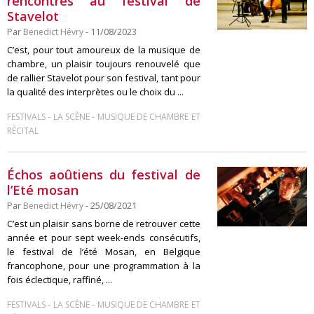
rencontres au festival de
Stavelot
Par
Benedict Hévry
- 11/08/2023
C’est, pour tout amoureux de la musique de
chambre, un plaisir toujours renouvelé que
de rallier Stavelot pour son festival, tant pour
la qualité des interprètes ou le choix du ...
-
-
FESTIVALS
LA SCÈNE
MUSIQUE DE CHAMBRE ET
RÉCITAL
Échos aoûtiens du festival de
l’Eté mosan
Par
Benedict Hévry
- 25/08/2021
C’est un plaisir sans borne de retrouver cette
année et pour sept week-ends consécutifs,
le festival de l’été Mosan, en Belgique
francophone, pour une programmation à la
fois éclectique, raffiné, ...
-
-
FESTIVALS
LA SCÈNE
MUSIQUE DE CHAMBRE ET