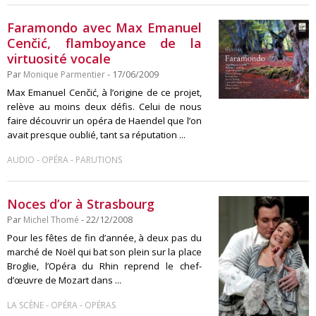
Faramondo avec Max Emanuel
Cenčić, flamboyance de la
virtuosité vocale
Par
Monique Parmentier
- 17/06/2009
Max Emanuel Cenčić, à l’origine de ce projet,
relève au moins deux défis. Celui de nous
faire découvrir un opéra de Haendel que l’on
avait presque oublié, tant sa réputation ...
-
-
AUDIO
OPÉRA
PARUTIONS
Noces d’or à Strasbourg
Par
Michel Thomé
- 22/12/2008
Pour les fêtes de fin d’année, à deux pas du
marché de Noël qui bat son plein sur la place
Broglie, l’Opéra du Rhin reprend le chef-
d’œuvre de Mozart dans ...
-
-
LA SCÈNE
OPÉRA
OPÉRAS