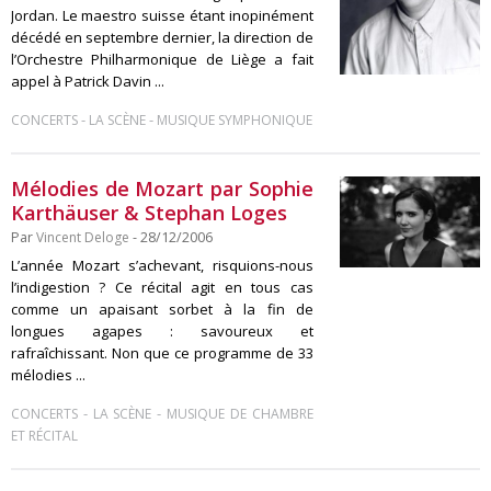
Jordan. Le maestro suisse étant inopinément
décédé en septembre dernier, la direction de
l’Orchestre Philharmonique de Liège a fait
appel à Patrick Davin ...
-
-
CONCERTS
LA SCÈNE
MUSIQUE SYMPHONIQUE
Mélodies de Mozart par Sophie
Karthäuser & Stephan Loges
Par
Vincent Deloge
- 28/12/2006
L’année Mozart s’achevant, risquions-nous
l’indigestion ? Ce récital agit en tous cas
comme un apaisant sorbet à la fin de
longues agapes : savoureux et
rafraîchissant. Non que ce programme de 33
mélodies ...
-
-
CONCERTS
LA SCÈNE
MUSIQUE DE CHAMBRE
ET RÉCITAL