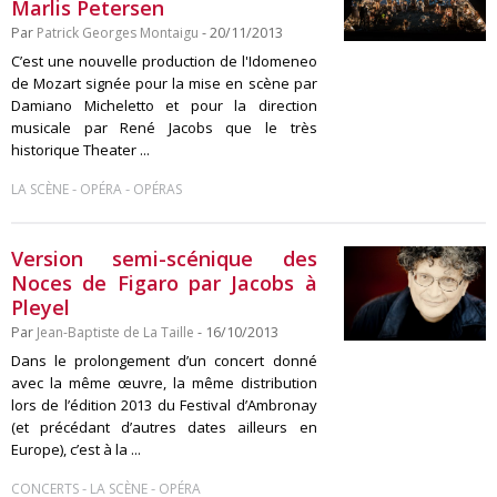
Marlis Petersen
Par
Patrick Georges Montaigu
- 20/11/2013
C’est une nouvelle production de l'Idomeneo
de Mozart signée pour la mise en scène par
Damiano Micheletto et pour la direction
musicale par René Jacobs que le très
historique Theater ...
-
-
LA SCÈNE
OPÉRA
OPÉRAS
Version semi-scénique des
Noces de Figaro par Jacobs à
Pleyel
Par
Jean-Baptiste de La Taille
- 16/10/2013
Dans le prolongement d’un concert donné
avec la même œuvre, la même distribution
lors de l’édition 2013 du Festival d’Ambronay
(et précédant d’autres dates ailleurs en
Europe), c’est à la ...
-
-
CONCERTS
LA SCÈNE
OPÉRA