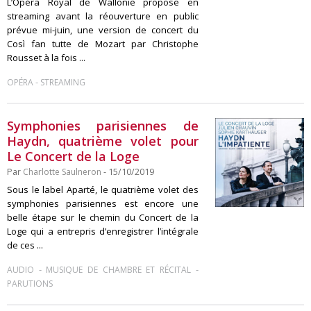
L’Opéra Royal de Wallonie propose en
streaming avant la réouverture en public
prévue mi-juin, une version de concert du
Così fan tutte de Mozart par Christophe
Rousset à la fois ...
-
OPÉRA
STREAMING
Symphonies parisiennes de
Haydn, quatrième volet pour
Le Concert de la Loge
Par
Charlotte Saulneron
- 15/10/2019
Sous le label Aparté, le quatrième volet des
symphonies parisiennes est encore une
belle étape sur le chemin du Concert de la
Loge qui a entrepris d’enregistrer l’intégrale
de ces ...
-
-
AUDIO
MUSIQUE DE CHAMBRE ET RÉCITAL
PARUTIONS