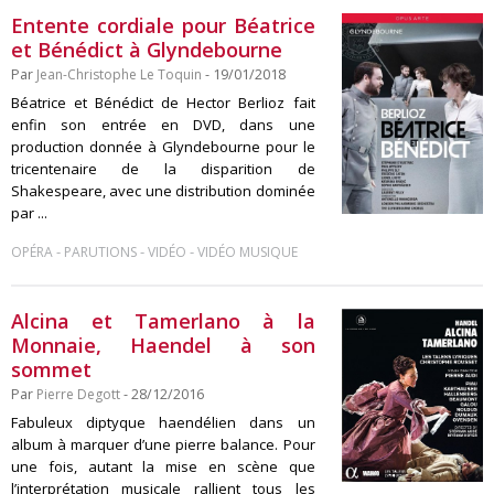
Entente cordiale pour Béatrice
et Bénédict à Glyndebourne
Par
Jean-Christophe Le Toquin
- 19/01/2018
Béatrice et Bénédict de Hector Berlioz fait
enfin son entrée en DVD, dans une
production donnée à Glyndebourne pour le
tricentenaire de la disparition de
Shakespeare, avec une distribution dominée
par ...
-
-
-
OPÉRA
PARUTIONS
VIDÉO
VIDÉO MUSIQUE
Alcina et Tamerlano à la
Monnaie, Haendel à son
sommet
Par
Pierre Degott
- 28/12/2016
Fabuleux diptyque haendélien dans un
album à marquer d’une pierre balance. Pour
une fois, autant la mise en scène que
l’interprétation musicale rallient tous les