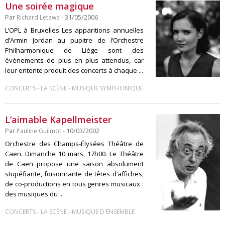
Une soirée magique
Par
Richard Letawe
- 31/05/2006
L’OPL à Bruxelles Les apparitions annuelles
d’Armin Jordan au pupitre de l’Orchestre
Philharmonique de Liège sont des
événements de plus en plus attendus, car
leur entente produit des concerts à chaque ...
-
-
CONCERTS
LA SCÈNE
MUSIQUE SYMPHONIQUE
L’aimable Kapellmeister
Par
Pauline Guilmot
- 10/03/2002
Orchestre des Champs-Élysées Théâtre de
Caen. Dimanche 10 mars, 17h00. Le Théâtre
de Caen propose une saison absolument
stupéfiante, foisonnante de têtes d’affiches,
de co-productions en tous genres musicaux :
des musiques du ...
-
-
CONCERTS
LA SCÈNE
MUSIQUE D'ENSEMBLE