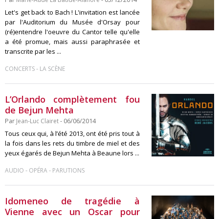
Let's get back to Bach ! L'invitation est lancée
par l'Auditorium du Musée d'Orsay pour
(ré)entendre l'oeuvre du Cantor telle qu'elle
a été promue, mais aussi paraphrasée et
transcrite par les ...
-
CONCERTS
LA SCÈNE
L’Orlando complètement fou
de Bejun Mehta
Par
Jean-Luc Clairet
- 06/06/2014
Tous ceux qui, à l’été 2013, ont été pris tout à
la fois dans les rets du timbre de miel et des
yeux égarés de Bejun Mehta à Beaune lors ...
-
-
AUDIO
OPÉRA
PARUTIONS
Idomeneo de tragédie à
Vienne avec un Oscar pour