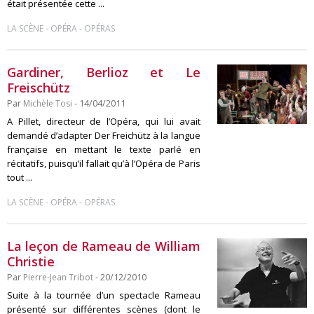
était présentée cette ...
-
-
LA SCÈNE
OPÉRA
OPÉRAS
Gardiner, Berlioz et Le
Freischütz
Par
Michèle Tosi
- 14/04/2011
A Pillet, directeur de l’Opéra, qui lui avait
demandé d’adapter Der Freichütz à la langue
française en mettant le texte parlé en
récitatifs, puisqu’il fallait qu’à l’Opéra de Paris
tout ...
-
-
LA SCÈNE
OPÉRA
OPÉRAS
La leçon de Rameau de William
Christie
Par
Pierre-Jean Tribot
- 20/12/2010
Suite à la tournée d’un spectacle Rameau
présenté sur différentes scènes (dont le