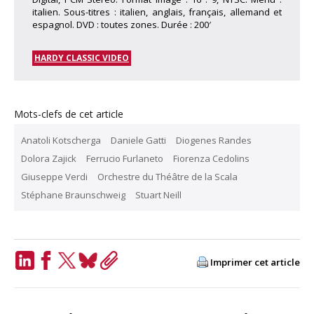
italien. Sous-titres : italien, anglais, français, allemand et
espagnol. DVD : toutes zones. Durée : 200′
HARDY CLASSIC VIDEO
Mots-clefs de cet article
Anatoli Kotscherga
Daniele Gatti
Diogenes Randes
Dolora Zajick
Ferrucio Furlaneto
Fiorenza Cedolins
Giuseppe Verdi
Orchestre du Théâtre de la Scala
Stéphane Braunschweig
Stuart Neill
Imprimer cet article
LinkedIn
Facebook
Twitter
Bluesky
Copy
Link