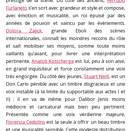
prestige de la scène. Du côté des anciens,
Ferrucio
Furlaneto
s’en sort avec grandeur et style et compose,
avec émotion et musicalité, un roi épuisé par des
années de pouvoir et vaincu par les évènements.
Dolora Zajick
, grande Eboli des scènes
internationales, connaît les moindres recoins du rôle
et sait mobiliser ses moyens, somme toute moins
vaillants qu’avant, pour livrer une interprétation
pertinente.
Anatoli Kotscherga
est lui, peu à son aise,
en grand inquisiteur et force constamment une voix
très engorgée. Du côté des jeunes,
Stuart Neill
, est un
Don Carlo pénible avec un timbre disgracieux et une
voix instable (à la limite du supportable aux actes I et
II) ; il en va de même pour Dalibor Jenis moins
médiocre et caricatural mais bien peu pertinent.
Présentée comme une voix verdienne majeure,
Fiorenza Cedolins
est la seule à offrir un beau timbre
et une musicalité sensible. Cette modeste distribution