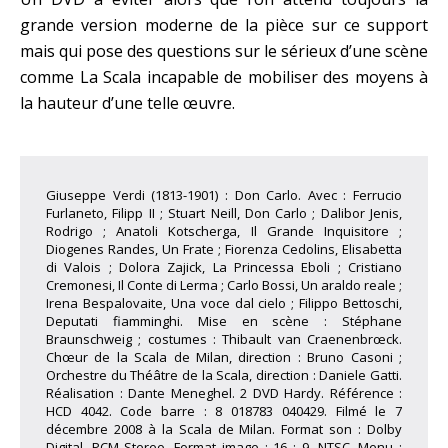
grande version moderne de la pièce sur ce support
mais qui pose des questions sur le sérieux d’une scène
comme La Scala incapable de mobiliser des moyens à
la hauteur d’une telle œuvre.
Giuseppe Verdi (1813-1901) : Don Carlo. Avec : Ferrucio
Furlaneto, Filipp II ; Stuart Neill, Don Carlo ; Dalibor Jenis,
Rodrigo ; Anatoli Kotscherga, Il Grande Inquisitore ;
Diogenes Randes, Un Frate ; Fiorenza Cedolins, Elisabetta
di Valois ; Dolora Zajick, La Princessa Eboli ; Cristiano
Cremonesi, Il Conte di Lerma ; Carlo Bossi, Un araldo reale ;
Irena Bespalovaite, Una voce dal cielo ; Filippo Bettoschi,
Deputati fiamminghi. Mise en scène : Stéphane
Braunschweig ; costumes : Thibault van Craenenbrœck.
Chœur de la Scala de Milan, direction : Bruno Casoni ;
Orchestre du Théâtre de la Scala, direction : Daniele Gatti.
Réalisation : Dante Meneghel. 2 DVD Hardy. Référence :
HCD 4042. Code barre : 8 018783 040429. Filmé le 7
décembre 2008 à la Scala de Milan. Format son : Dolby
Digital, PCM Stereo. Format image : 16 : 9, NTSC. Menu :