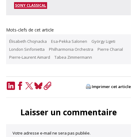
SONY CLASSICAL
Mots-clefs de cet article
Élisabeth Chojnacka
Esa-Pekka Salonen
György Ligeti
London Sinfonietta
Philharmonia Orchestra
Pierre Charial
Pierre-Laurent Aimard
Tabea Zimmermann
Imprimer cet article
LinkedIn
Facebook
Twitter
Bluesky
Copy
Link
Laisser un commentaire
Votre adresse e-mail ne sera pas publiée.