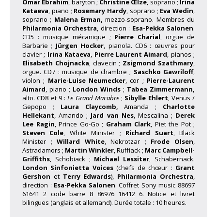
Omar Ebrahim
, baryton ;
Christine Œlze
, soprano ;
Irina
Kataeva
, piano ;
Rosemary Hardy
, soprano ;
Eva Wedin
,
soprano ;
Malena Erman,
mezzo-soprano. Membres du
Philarmonia Orchestra
, direction :
Esa-Pekka Salonen
.
CD5 : musique mécanique ;
Pierre Charial
, orgue de
Barbarie ;
Jürgen Hocker
, pianola. CD6 : œuvres pour
clavier ;
Irina Kataeva
,
Pierre Laurent Aimard
, pianos ;
Elisabeth Chojnacka
, clavecin ;
Zsigmond
Szathmary
,
orgue. CD7 : musique de chambre ;
Saschko Gawriloff
,
violon ;
Marie-Luise
Neumecker
, cor ;
Pierre-Laurent
Aimard
, piano ;
London Winds
;
Tabea Zimmermann,
alto. CD8 et 9 :
Le Grand Macabre
;
Sibylle Ehlert
, Venus /
Gepopo ;
Laura Claycomb,
Amanda ;
Charlotte
Hellekant
, Amando ;
Jard van Nes
, Mescalina ;
Derek
Lee Ragin
, Prince Go-Go ;
Graham Clark
, Piet the Pot ;
Steven Cole
, White Minister ;
Richard Suart
, Black
Minister ;
Willard White
, Nekrotzar ;
Frode Olsen
,
Astradamors ;
Martin Winkler
, Ruffiack ;
Marc Campbell-
Griffiths
, Schobiack ;
Michael Lessiter
, Schabernack.
London Sinfonietta Voices
(chefs de chœur :
Grant
Gershon
et
Terry Edwards
),
Philarmonia Orchestra
,
direction :
Esa-Pekka Salonen
. Coffret Sony music 88697
61641 2 code barre 8 86976 16412 6. Notice et livret
bilingues (anglais et allemand). Durée totale : 10 heures.