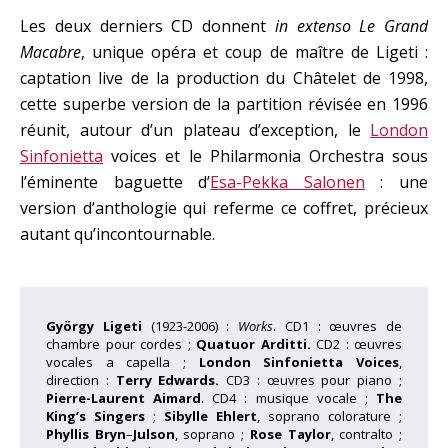
Les deux derniers CD donnent
in extenso
Le Grand
Macabre
, unique opéra et coup de maître de Ligeti :
captation live de la production du Châtelet de 1998,
cette superbe version de la partition révisée en 1996
réunit, autour d’un plateau d’exception, le
London
Sinfonietta
voices et le Philarmonia Orchestra sous
l’éminente baguette d’
Esa-Pekka Salonen
: une
version d’anthologie qui referme ce coffret, précieux
autant qu’incontournable.
György Ligeti
(1923-2006) :
Works
. CD1 : œuvres de
chambre pour cordes ;
Quatuor Arditti.
CD2 : œuvres
vocales a capella ;
London Sinfonietta Voices
,
direction :
Terry Edwards.
CD3 : œuvres pour piano ;
Pierre-Laurent Aimard
. CD4 : musique vocale ;
The
King’s Singers
;
Sibylle Ehlert
, soprano colorature ;
Phyllis Bryn
–
Julson
, soprano ;
Rose Taylor
, contralto ;