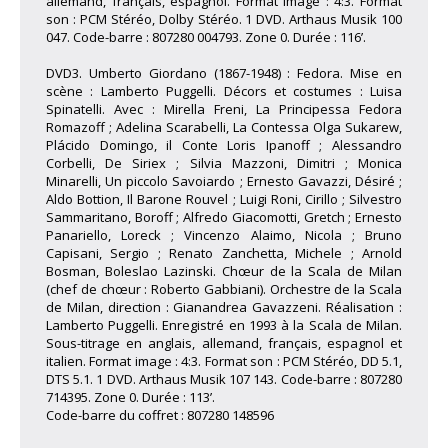
allemand, français, espagnol. Format image : 4:3. Format
son : PCM Stéréo, Dolby Stéréo. 1 DVD. Arthaus Musik 100
047. Code-barre : 807280 004793. Zone 0. Durée : 116’.
DVD3. Umberto Giordano (1867-1948) : Fedora. Mise en
scène : Lamberto Puggelli. Décors et costumes : Luisa
Spinatelli. Avec : Mirella Freni, La Principessa Fedora
Romazoff ; Adelina Scarabelli, La Contessa Olga Sukarew,
Plácido Domingo, il Conte Loris Ipanoff ; Alessandro
Corbelli, De Siriex ; Silvia Mazzoni, Dimitri ; Monica
Minarelli, Un piccolo Savoiardo ; Ernesto Gavazzi, Désiré ;
Aldo Bottion, Il Barone Rouvel ; Luigi Roni, Cirillo ; Silvestro
Sammaritano, Boroff ; Alfredo Giacomotti, Gretch ; Ernesto
Panariello, Loreck ; Vincenzo Alaimo, Nicola ; Bruno
Capisani, Sergio ; Renato Zanchetta, Michele ; Arnold
Bosman, Boleslao Lazinski. Chœur de la Scala de Milan
(chef de chœur : Roberto Gabbiani). Orchestre de la Scala
de Milan, direction : Gianandrea Gavazzeni. Réalisation :
Lamberto Puggelli. Enregistré en 1993 à la Scala de Milan.
Sous-titrage en anglais, allemand, français, espagnol et
italien. Format image : 4:3. Format son : PCM Stéréo, DD 5.1,
DTS 5.1. 1 DVD. Arthaus Musik 107 143. Code-barre : 807280
714395. Zone 0. Durée : 113’.
Code-barre du coffret : 807280 148596