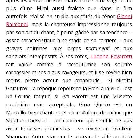
après les débuts de Freni dans le rôle. Il ne s’agit donc
plus d’une Mimi aussi fraîche que dans le film
autrefois réalisé en studio aux côtés du ténor
Gianni
Raimondi
, mais la chanteuse impressionne toujours
par son art du chant, à peine gâché par sa tendance –
assez caractéristique à ce stade de sa carrière – aux
graves poitrinés, aux larges
portamenti
et aux
sanglots intempestifs. À ses côtés,
Luciano Pavarotti
fait valoir comme à l’accoutumée son sourire
carnassier et ses aigus ravageurs, et il se révèle bien
moins piètre acteur que d’habitude… Si Nicolai
Ghiaurov – à l’époque l’époux de la Freni à la ville – est
un Colline fatigué, si Eva Pacetti est une Musette
routinière mais acceptable, Gino Quilico est un
Marcello bien chantant et plein d’allure de même que
Stephen Dickson – un chanteur qui semble ne pas
avoir tenu ses promesses – se révèle un excellent
Shaunard. Autre star sur le plateau, le vétéran Italo