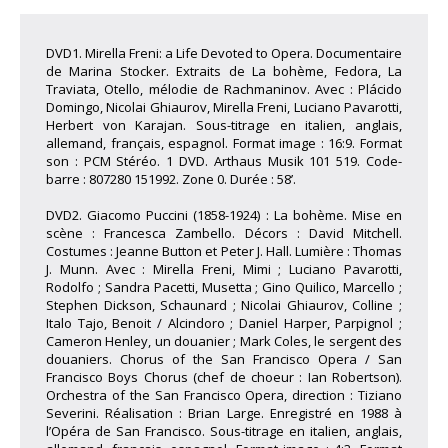
DVD1. Mirella Freni: a Life Devoted to Opera. Documentaire
de Marina Stocker. Extraits de La bohème, Fedora, La
Traviata, Otello, mélodie de Rachmaninov. Avec : Plácido
Domingo, Nicolai Ghiaurov, Mirella Freni, Luciano Pavarotti,
Herbert von Karajan. Sous-titrage en italien, anglais,
allemand, français, espagnol. Format image : 16:9. Format
son : PCM Stéréo. 1 DVD. Arthaus Musik 101 519. Code-
barre : 807280 151992. Zone 0. Durée : 58’.
DVD2. Giacomo Puccini (1858-1924) : La bohème. Mise en
scène : Francesca Zambello. Décors : David Mitchell.
Costumes : Jeanne Button et Peter J. Hall. Lumière : Thomas
J. Munn. Avec : Mirella Freni, Mimi ; Luciano Pavarotti,
Rodolfo ; Sandra Pacetti, Musetta ; Gino Quilico, Marcello ;
Stephen Dickson, Schaunard ; Nicolai Ghiaurov, Colline ;
Italo Tajo, Benoit / Alcindoro ; Daniel Harper, Parpignol ;
Cameron Henley, un douanier ; Mark Coles, le sergent des
douaniers. Chorus of the San Francisco Opera / San
Francisco Boys Chorus (chef de choeur : Ian Robertson).
Orchestra of the San Francisco Opera, direction : Tiziano
Severini. Réalisation : Brian Large. Enregistré en 1988 à
l’Opéra de San Francisco. Sous-titrage en italien, anglais,