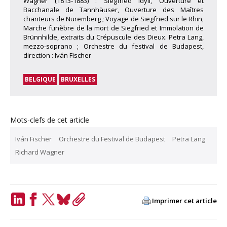
Wagner (1813-1883) : Siegfried Idyll, Ouverture et
Bacchanale de Tannhäuser, Ouverture des Maîtres
chanteurs de Nuremberg ; Voyage de Siegfried sur le Rhin,
Marche funèbre de la mort de Siegfried et Immolation de
Brünnhilde, extraits du Crépuscule des Dieux. Petra Lang,
mezzo-soprano ; Orchestre du festival de Budapest,
direction : Iván Fischer
BELGIQUE
BRUXELLES
Mots-clefs de cet article
Iván Fischer
Orchestre du Festival de Budapest
Petra Lang
Richard Wagner
Imprimer cet article
LinkedIn
Facebook
Twitter
Bluesky
Copy
Link