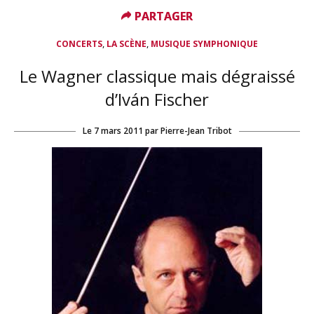
PARTAGER
PARTAGER
,
,
CONCERTS
LA SCÈNE
MUSIQUE SYMPHONIQUE
Le Wagner classique mais dégraissé
d’Iván Fischer
Le
7 mars 2011
par
Pierre-Jean Tribot