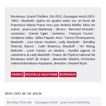
Bordeaux, Grand-Théâtre. 29-I-2012. Giuseppe Verdi (1813-
1901) : Macbeth, opéra en quatre actes sur un livret de
Francesco Mariia Piave revu par Andrea Maffei. Mise en
scène : Jean-Louis Martinoty ; décors : Bernard Arnould ;
costumes : Daniel Ogier ; lumières : François Touret ;
créations vidéo : Gilles Papain. Avec : Tassis Christoyannis,
Macbeth ; Lisa Karen Houben, Lady Macbeth ; Brindley
Sherrat, Banco ; Calin Bratescu, Macduff ; Xin Wang,
Malcolm ; Loïck Cassin, un medico ; Aurélie Ligerot, la
cameriera di Lady Macbeth. Chœur de l’Opéra national de
Bordeaux (chef de chœur : Alexander Martin), Orchestre
national Bordeaux-Aquitaine, direction : Kwamé Ryan
FRANCE
NOUVELLE AQUITAINE
BORDEAUX
Mots-clefs de cet article
Brindley Sherratt
Giuseppe Verdi
Jean-Louis Martinoty