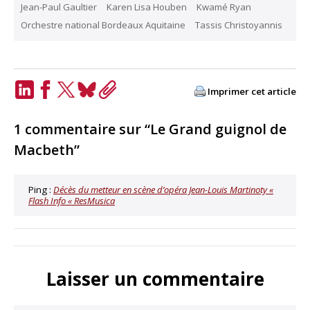
Jean-Paul Gaultier
Karen Lisa Houben
Kwamé Ryan
Orchestre national Bordeaux Aquitaine
Tassis Christoyannis
Imprimer cet article
LinkedIn
Facebook
Twitter
Bluesky
Copy
Link
1 commentaire sur “Le Grand guignol de
Macbeth”
Ping :
Décès du metteur en scène d’opéra Jean-Louis Martinoty «
Flash Info « ResMusica
Laisser un commentaire