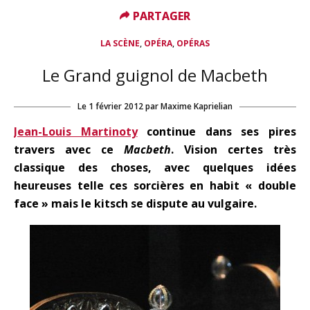
PARTAGER
PARTAGER
,
,
LA SCÈNE
OPÉRA
OPÉRAS
Le Grand guignol de Macbeth
Le
1 février 2012
par
Maxime Kaprielian
Jean-Louis Martinoty
continue dans ses pires
travers avec ce
Macbeth
. Vision certes très
classique des choses, avec quelques idées
heureuses telle ces sorcières en habit « double
face » mais le kitsch se dispute au vulgaire.