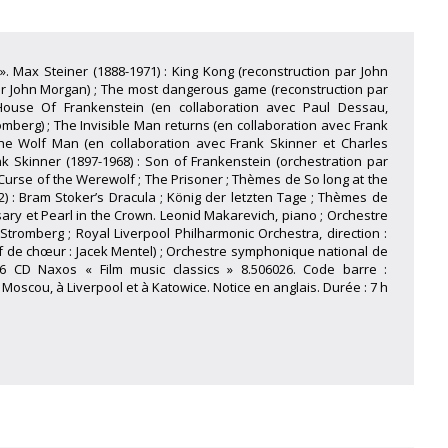
». Max Steiner (1888-1971) : King Kong (reconstruction par John
ar John Morgan) ; The most dangerous game (reconstruction par
 House Of Frankenstein (en collaboration avec Paul Dessau,
mberg) ; The Invisible Man returns (en collaboration avec Frank
The Wolf Man (en collaboration avec Frank Skinner et Charles
nk Skinner (1897-1968) : Son of Frankenstein (orchestration par
 Curse of the Werewolf ; The Prisoner ; Thèmes de So long at the
32) : Bram Stoker’s Dracula ; König der letzten Tage ; Thèmes de
ry et Pearl in the Crown. Leonid Makarevich, piano ; Orchestre
tromberg ; Royal Liverpool Philharmonic Orchestra, direction :
f de chœur : Jacek Mentel) ; Orchestre symphonique national de
. 6 CD Naxos « Film music classics » 8.506026. Code barre :
Moscou, à Liverpool et à Katowice. Notice en anglais. Durée : 7 h