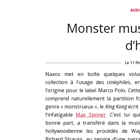
AUD
Monster musi
d’
Le
11 fé
Naxos met en boîte quelques vol
collection à l’usage des cinéphiles, e
l’origine pour le label Marco Polo. Cett
comprend naturellement la partition f
genre « monstrueux », le
King Kong
écrit
l’infatigable
Max Steiner
. C’est lui q
bonne part, a transféré dans la musi
hollywoodienne les procédés de Wa
Richard Strauss, au service d’une narra