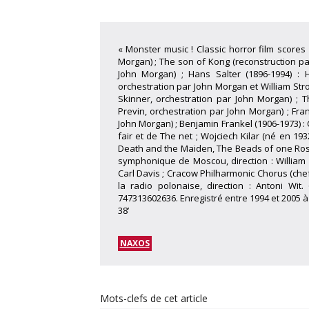
« Monster music ! Classic horror film scores 
Morgan) ; The son of Kong (reconstruction p
John Morgan) ; Hans Salter (1896-1994) :
orchestration par John Morgan et William Stro
Skinner, orchestration par John Morgan) ; 
Previn, orchestration par John Morgan) ; Fra
John Morgan) ; Benjamin Frankel (1906-1973) :
fair et de The net ; Wojciech Kilar (né en 19
Death and the Maiden, The Beads of one Rosa
symphonique de Moscou, direction : William S
Carl Davis ; Cracow Philharmonic Chorus (che
la radio polonaise, direction : Antoni Wit
747313602636. Enregistré entre 1994 et 2005 à 
38’
NAXOS
Mots-clefs de cet article