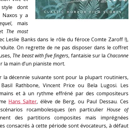
 style dont
i. Naxos y a
equel
, mais
 et
The most
c Leslie Banks dans le rôle du féroce Comte Zaroff !),
uite. On regrette de ne pas disposer dans le coffret
euses,
The beast with five fingers
, fantaisie sur la
Chaconne
r la main d’un pianiste mort.
er la décennie suivante sont pour la plupart routiniers,
Basil Rathbone, Vincent Price ou Bela Lugosi. Les
s mains et à un rythme effréné par des compositeurs
omme
Hans Salter
, élève de Berg, ou Paul Dessau. Ces
 scénarios rocambolesques (en particulier
House of
nnent des partitions composites mais imprégnées
s consacrés à cette période sont évocateurs, à défaut