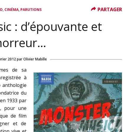
PARTAGER
PARTAGER
,
,
IO
CINÉMA
PARUTIONS
c : d’épouvante et
horreur…
vrier 2012
par
Olivier Mabille
umes de sa
nregistrée à
e anthologie
ondatrice du
 en 1933 par
ui, pour une
que de film
gner et de
tion vive et